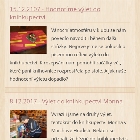
15.12.2107 - Hodnotíme výlet do
knihkupectví
Vánoční atmosféru v klubu se nám
povedlo navodit i během další
shůzky. Nejprve jsme se pokusili o
písemnou reflexi výletu do
knikhupectví. K rozepsání nám pomohli začátky vět,
které paní knihovnice rozprostřela po stole. A jak naše
hodnocení výletu dopadlo?
8.12.2017 - Výlet do knihkupectví Monna
Vyrazili jsme na druhý výlet,
tentokrát do knihkupectví Monna v
Mnichově Hradišti. Někteří se
přiznali, že běžně do knihkupectví s