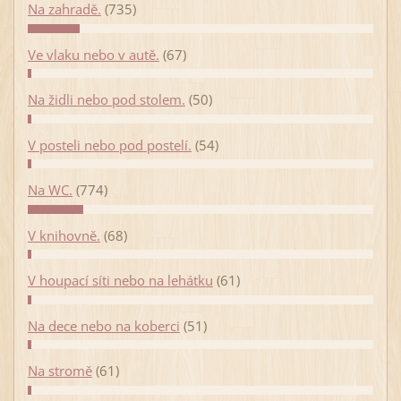
Na zahradě.
(735)
Ve vlaku nebo v autě.
(67)
Na židli nebo pod stolem.
(50)
V posteli nebo pod postelí.
(54)
Na WC.
(774)
V knihovně.
(68)
V houpací síti nebo na lehátku
(61)
Na dece nebo na koberci
(51)
Na stromě
(61)