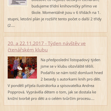
budujeme třídní knihovničky přímo ve
škole. Momentálně jsou v 6 třídách na 1.
stupni, letošní plán je rozšířit tento počet o další 2 třídy
(2....
20. a 22.11.2017 - Týden návštěv ve
čtenářském klubu
Na předposlední listopadový týden
jsme se v klubu obzvláště těšili.
Podařilo se nám totiž domluvit hned
2 besedy s autorkami knih pro děti.
V pondělí přijela ilustrátorka a spisovatelka Andrea
Popprová. Vyprávěla dětem o tom, jak se dostala ke
knižní tvorbě pro děti a o celém tvůrčím procesu....