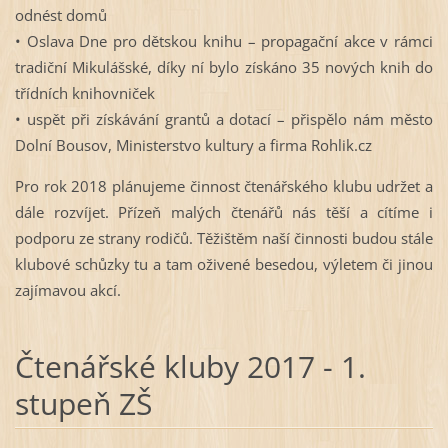
odnést domů
• Oslava Dne pro dětskou knihu – propagační akce v rámci
tradiční Mikulášské, díky ní bylo získáno 35 nových knih do
třídních knihovniček
• uspět při získávání grantů a dotací – přispělo nám město
Dolní Bousov, Ministerstvo kultury a firma Rohlik.cz
Pro rok 2018 plánujeme činnost čtenářského klubu udržet a
dále rozvíjet. Přízeň malých čtenářů nás těší a cítíme i
podporu ze strany rodičů. Těžištěm naší činnosti budou stále
klubové schůzky tu a tam oživené besedou, výletem či jinou
zajímavou akcí.
Čtenářské kluby 2017 - 1.
stupeň ZŠ