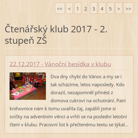
<<
<
1
2
3
4
5
>
>>
Čtenářský klub 2017 - 2.
stupeň ZŠ
22.12.2017 - Vánoční besídka v klubu
Dva dny chybí do Vánoc a my se i
tak scházíme, letos naposledy. Kdo
dorazil, nezapomněl přinést z
domova cukroví na ochutnání. Paní
knihovnice nám k tomu uvařila čaj, zapálili jsme si
svíčky na adventním věnci a vrhli se na poslední letošní
čtení v klubu. Pracovní list k přečtenému textu se týkal...