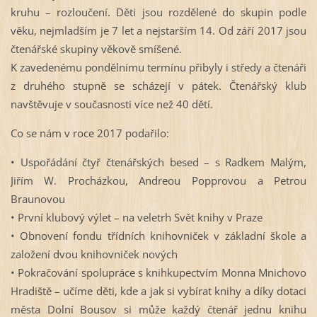
kruhu – rozloučení. Děti jsou rozdělené do skupin podle
věku, nejmladším je 7 let a nejstarším 14. Od září 2017 jsou
čtenářské skupiny věkově smíšené.
K zavedenému pondělnímu termínu přibyly i středy a čtenáři
z druhého stupně se scházejí v pátek. Čtenářský klub
navštěvuje v současnosti více než 40 dětí.
Co se nám v roce 2017 podařilo:
• Uspořádání čtyř čtenářských besed – s Radkem Malým,
Jiřím W. Procházkou, Andreou Popprovou a Petrou
Braunovou
• První klubový výlet – na veletrh Svět knihy v Praze
• Obnovení fondu třídních knihovniček v základní škole a
založení dvou knihovniček nových
• Pokračování spolupráce s knihkupectvím Monna Mnichovo
Hradiště – učíme děti, kde a jak si vybírat knihy a díky dotaci
města Dolní Bousov si může každý čtenář jednu knihu