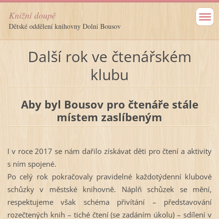
Knižní doupě
Dětské oddělení knihovny Dolní Bousov
Další rok ve čtenářském
klubu
Aby byl Bousov pro čtenáře stále
místem zaslíbeným
I v roce 2017 se nám dařilo získávat děti pro čtení a aktivity
s ním spojené.
Po celý rok pokračovaly pravidelné každotýdenní klubové
schůzky v městské knihovně. Náplň schůzek se mění,
respektujeme však schéma přivítání – představování
rozečtených knih – tiché čtení (se zadáním úkolu) – sdílení v