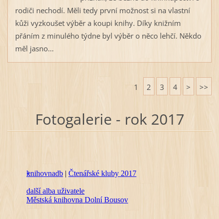
rodiči nechodí. Měli tedy první možnost si na vlastní
kůži vyzkoušet výběr a koupi knihy. Díky knižním
přáním z minulého týdne byl výběr o něco lehčí. Někdo
měl jasno...
1
2
3
4
>
>>
Fotogalerie - rok 2017