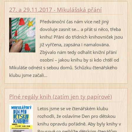
27. a 29.11.2017 - Mikulášská přání
Předvánoční čas nám více než jiný
dovoluje zasnít se… a přát si něco, třeba
knihu! Přání do třídních knihovniček jsou
již vyřčena, zapsána i namalována.
Zbývalo nám tedy odhalit knižní přání
osobní – jakou knihu by si kdo chtěl od
Mikuláše odnést s sebou domů. Schůzku čtenářského
klubu jsme začali...
Plné regály knih (zatím jen ty papírové)
Letos jsme se ve čtenářském klubu
rozhodli, že oslavíme Den pro dětskou
knihu opravdu pořádně. Aby byly knihy v
Bousově co nejblíže dětským čtenářům,