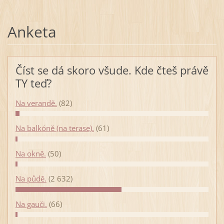
Anketa
Číst se dá skoro všude. Kde čteš právě
TY teď?
Na verandě.
(82)
Na balkóně (na terase).
(61)
Na okně.
(50)
Na půdě.
(2 632)
Na gauči.
(66)