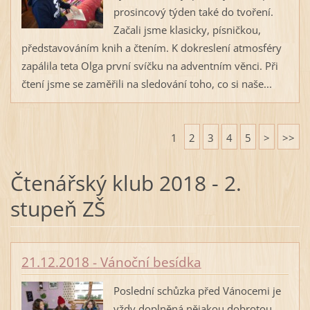
prosincový týden také do tvoření.
Začali jsme klasicky, písničkou,
představováním knih a čtením. K dokreslení atmosféry
zapálila teta Olga první svíčku na adventním věnci. Při
čtení jsme se zaměřili na sledování toho, co si naše...
1
2
3
4
5
>
>>
Čtenářský klub 2018 - 2.
stupeň ZŠ
21.12.2018 - Vánoční besídka
Poslední schůzka před Vánocemi je
vždy doplněná nějakou dobrotou.