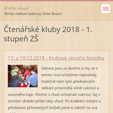
Knižní doupě
Dětské oddělení knihovny Dolní Bousov
Čtenářské kluby 2018 - 1.
stupeň ZŠ
17. a 19.12.2018 - Klubová vánoční besídka
Vánoce jsou za dveřmi a my se v
tomto roce scházíme naposledy,
tradičně nám tyto předvánoční
setkání provoněla vůně cukroví a
ovocného čaje. Všichni s chutí ochutnali cukroví, čaj v
zimním období přišel taky vhod. Po krátkém mlsání a
přestavení přinesených knížek jsme si zalezli na svá