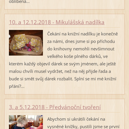
oblíbená...
10. a 12.12.2018 - Mikulášská nadílka
Čekání na knižní nadílku je konečně
za námi, dnes jsme si po příchodu
do knihovny nemohli nevšimnout
velkého koše plného dárků, ve
kterém každý objevil dárek se svým jménem, ale ještě
malou chvíli musel vydržet, než na něj přijde řada a
bude si smět svůj dárek rozbalit. Splní se mi mé knižní
přání?...
3. a 5.12.2018 - Předvánoční tvoření
Abychom si ukrátili čekání na
vysněné knížky, pustili jsme se první