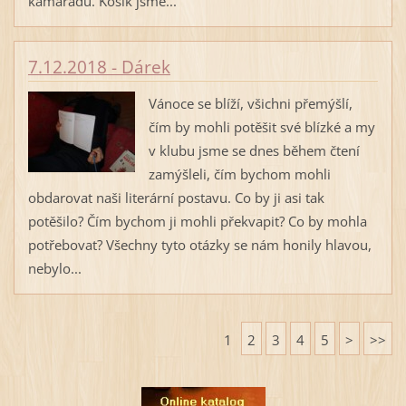
kamarádů. Košík jsme...
7.12.2018 - Dárek
Vánoce se blíží, všichni přemýšlí,
čím by mohli potěšit své blízké a my
v klubu jsme se dnes během čtení
zamýšleli, čím bychom mohli
obdarovat naši literární postavu. Co by ji asi tak
potěšilo? Čím bychom ji mohli překvapit? Co by mohla
potřebovat? Všechny tyto otázky se nám honily hlavou,
nebylo...
1
2
3
4
5
>
>>