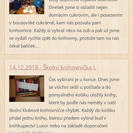
Dnešek jsme si osladili nejen
domácím cukrovím, ale i posezením
v bousovské cukrárně, kam nás pozvala paní
knihovnice. Každý si vybral něco na zub a pak už jsme
se vydali rychle zpět do knihovny, protože tam na nás
čekal balíček...
14.12.2018 - Školní knihovnička I.
Čas vybírání je u konce. Dnes jsme
se všichni sešli u počítače a do
pomyslného košíku uložily knihy,
které by podle nás neměly v naší
školní klubové knihovničce chybět. Každý do košíku
přidal jednu knihu, kterou předem vybral buď v
knihkupectví Luxor nebo na základě doporučení