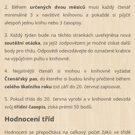
2. Během
určených dvou měsíců
musí každý čtenář
minimálně 3 x navštívit knihovnu a pokaždé si půjčit
alespoň jednu knihu nebo 3 časopisy.
3. Každý týden bude na těchto stránkách uveřejněna nová
soutěžní otázka
, za jejíž zodpovězení je možné získat další
body pro třídu. Odpovědi odevzdávejte do označené krabice
na výpůjčním pultu v knihovně.
4. Nejpilnější čtenáři si mohou v knihovně vyžádat
Čtenářský pas
, do kterého si budou knihy přečtené během
celého školního roku
(od září do 20. června) zapisovat.
5. Pokud třída do 20. června vyrobí a v knihovně odevzdá
svůj
třídní časopis
, získá prémii 50 bodů.
Hodnocení tříd
Hodnocení se přepočítává na celkový počet žáků ve třídě