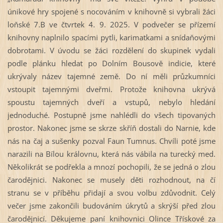
únikové hry spojené s nocováním v knihovně si vybrali žáci
loňské 7.B ve čtvrtek 4. 9. 2025. V podvečer se přízemí
knihovny naplnilo spacími pytli, karimatkami a snídaňovými
dobrotami. V úvodu se žáci rozdělení do skupinek vydali
podle plánku hledat po Dolním Bousově indicie, které
ukrývaly název tajemné země. Do ní měli průzkumníci
vstoupit tajemnými dveřmi. Protože knihovna ukrývá
spoustu tajemných dveří a vstupů, nebylo hledání
jednoduché. Postupně jsme nahlédli do všech tipovaných
prostor. Nakonec jsme se skrze skříň dostali do Narnie, kde
nás na čaj a sušenky pozval Faun Tumnus. Chvíli poté jsme
narazili na Bílou královnu, která nás vábila na turecký med.
Několikrát se podřekla a mnozí pochopili, že se jedná o zlou
čarodějnici. Nakonec se musely děti rozhodnout, na čí
stranu se v příběhu přidají a svou volbu zdůvodnit. Celý
večer jsme zakončili budováním úkrytů a skrýší před zlou
čarodějnicí. Děkujeme paní knihovnici Olince Třískové za