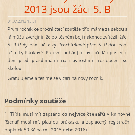
2013 jsou žáci 5. B
04.07.2013 15:51
První ročník celoroční čtecí soutěže tříd máme za sebou a
já můžu zveřejnit, že po těsném boji nakonec zvítězili žáci
5. B třídy paní učitelky Procházkové před 6. třídou paní
učitelky Pánkové. Putovní pohár jim byl předán poslední
den před prázdninami na slavnostním rozloučení se
školou.
Gratulujeme a těšíme se v září na nový ročník.
_______________________________
Podmínky soutěže
1. Třída musí mít zapsáno
co nejvíce čtenářů
v knihovně
(čtenář musí mít platnou průkazku a zaplacený registrační
poplatek 50 Kč na rok 2015 nebo 2016).