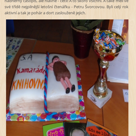
nádherný časopis, ale hlavně - četli! A to skoro všichni. A také měli ve
své třídě nejpilnější letošní čtenářku - Petru Švorcovou. Byli celý rok
aktivní a tak je pohár a dort zaslouženě jejich.