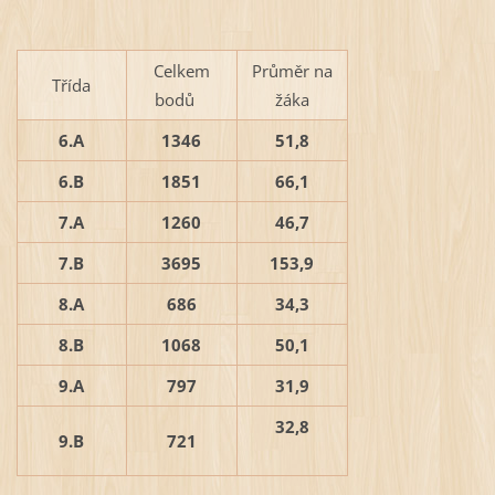
Celkem
Průměr na
Třída
bodů
žáka
6.A
1346
51,8
6.B
1851
66,1
7.A
1260
46,7
7.B
3695
153,9
8.A
686
34,3
8.B
1068
50,1
9.A
797
31,9
32,8
9.B
721