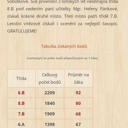
Sobotkové. Své prvenství z loňských let neobhájila třída
8.B pod vedením paní učitelky Mgr. Heleny Pánkové,
získali krásné druhé místo. Třetí místo patří třídě 7.B.
Letošní vítězové získali i ocenění za nejlepší časopis.
GRATULUJEME!
Tabulka získaných bodů
(rozhodující je počet bodů přepočítaných na 1 žáka)
Celkový
Průměr na
Třída
počet bodů
žáka
6.B
2209
92
8.B
1840
80
7.B
1909
68
6.A
1398
67