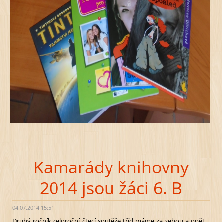
___________________
Kamarády knihovny
2014 jsou žáci 6. B
04.07.2014 15:51
Druhý ročník celoroční čtecí soutěže tříd máme za sebou a opět