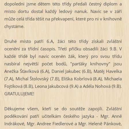
dopoledni jsme dětem této třídy předali čestný diplom a
místo dortu dostal každý ledový nanuk. Navíc se v září
může celá třída těšit na překvapení, které pro ni v knihovně
chystáme.
Druhé místo patří 6.A, žáci této třídy získali zvláštní
ocenění za třídní časopis. Třetí příčku obsadili žáci 9.B. V
každé třídě byl navíc oceněn žák, který pro svou třídu
nasbíral největší počet bodů, "parťáky knihovny" jsou
Anežka Šťavíková (6.A), Daniel Jakubec (6.B), Matěj Havelka
(7.A), Michal Štolovský (7.B), Eliška Kobrlová (8.A), Michaela
Fojtíková (8.B), Leona Jakubcová (9.A) a Adéla Nohová (9.B).
GRATULUJEME!
Děkujeme všem, kteří se do soutěže zapojili. Zvláštní
poděkování patří učitelkám českého jazyka - Mgr. Anně
Indrákové, Mgr. Andree Fiedlerové a Mgr. Heleně Pánkové,