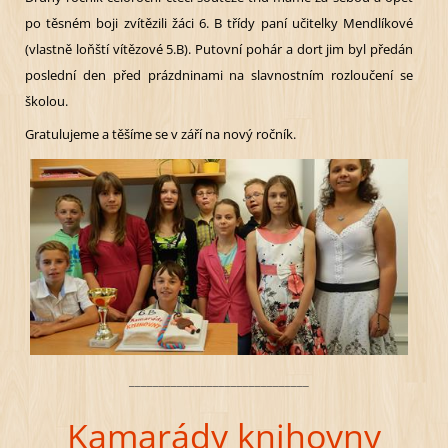
po těsném boji zvítězili žáci 6. B třídy paní učitelky Mendlíkové
(vlastně loňští vítězové 5.B). Putovní pohár a dort jim byl předán
poslední den před prázdninami na slavnostním rozloučení se
školou.
Gratulujeme a těšíme se v září na nový ročník.
______________________________
Kamarády knihovny