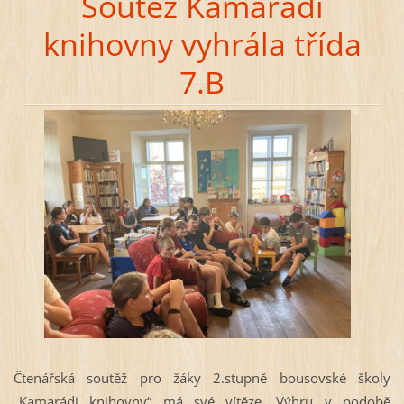
Soutěž Kamarádi
knihovny vyhrála třída
7.B
Čtenářská soutěž pro žáky 2.stupně bousovské školy
„Kamarádi knihovny“ má své vítěze. Výhru v podobě