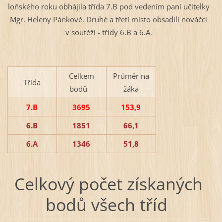
loňského roku obhájila třída 7.B pod vedením paní učitelky
Mgr. Heleny Pánkové. Druhé a třetí místo obsadili nováčci
v soutěži - třídy 6.B a 6.A.
Celkem
Průměr na
Třída
bodů
žáka
7.B
3695
153,9
6.B
1851
66,1
6.A
1346
51,8
Celkový počet získaných
bodů všech tříd