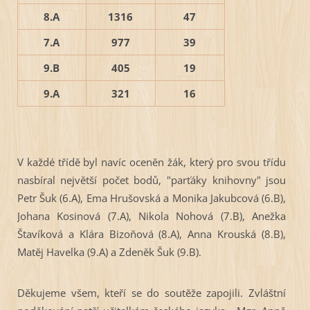
8.A
1316
47
7.A
977
39
9.B
405
19
9.A
321
16
V každé třídě byl navíc oceněn žák, který pro svou třídu
nasbíral největší počet bodů, "parťáky knihovny" jsou
Petr Šuk (6.A), Ema Hrušovská a Monika Jakubcová (6.B),
Johana Kosinová (7.A), Nikola Nohová (7.B), Anežka
Štavíková a Klára Bizoňová (8.A), Anna Krouská (8.B),
Matěj Havelka (9.A) a Zdeněk Šuk (9.B).
Děkujeme všem, kteří se do soutěže zapojili. Zvláštní