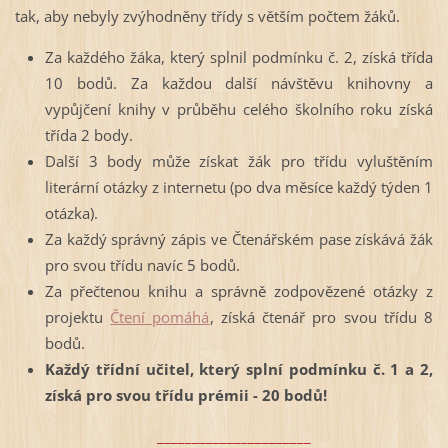
tak, aby nebyly zvýhodněny třídy s větším počtem žáků.
Za každého žáka, který splnil podmínku č. 2, získá třída
10 bodů. Za každou další návštěvu knihovny a
vypůjčení knihy v průběhu celého školního roku získá
třída 2 body.
Další 3 body může získat žák pro třídu vyluštěním
literární otázky z internetu (po dva měsíce každý týden 1
otázka).
Za každý správný zápis ve Čtenářském pase získává žák
pro svou třídu navíc 5 bodů.
Za přečtenou knihu a správně zodpovězené otázky z
projektu
Čtení pomáhá
, získá čtenář pro svou třídu 8
bodů.
Každý třídní učitel, který splní podmínku č. 1 a 2,
získá pro svou třídu prémii - 20 bodů!
______________________