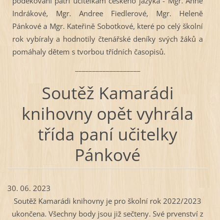
poděkování patří učitelkám českého jazyka - Mgr. Anně
Indrákové, Mgr. Andree Fiedlerové, Mgr. Heleně
Pánkové a Mgr. Kateřině Sobotkové, které po celý školní
rok vybíraly a hodnotily čtenářské deníky svých žáků a
pomáhaly dětem s tvorbou třídních časopisů.
___________________
Soutěž Kamarádi
knihovny opět vyhrála
třída paní učitelky
Pánkové
30. 06. 2023
Soutěž Kamarádi knihovny je pro školní rok 2022/2023
ukončena. Všechny body jsou již sečteny. Své prvenství z