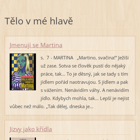
Tělo v mé hlavě
Jmenuji se Martina
s. 7 - MARTINA „Martino, svačina!“ Ježíši
už zase. Sotva se člověk pustí do nějaký
práce, tak… To je děsný, jak se tady s tím
jídlem pořád naotravujou. S jídlem a pak
s vážením. Nenávidím váhy. A nenávidím
jídlo. Kdybych mohla, tak… Lepší je nejíst
vůbec než málo. „Tak dělej, dneska je...
Jizvy jako křídla