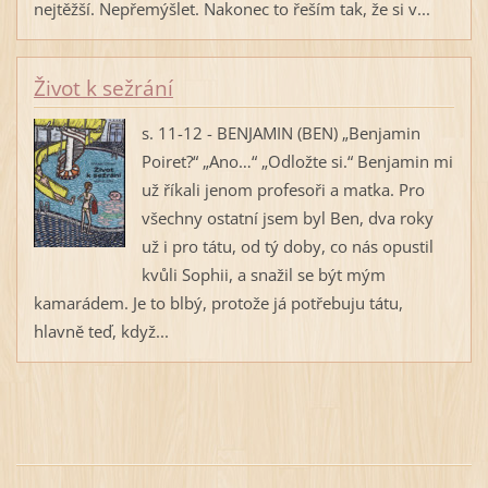
nejtěžší. Nepřemýšlet. Nakonec to řeším tak, že si v...
Život k sežrání
s. 11-12 - BENJAMIN (BEN) „Benjamin
Poiret?“ „Ano…“ „Odložte si.“ Benjamin mi
už říkali jenom profesoři a matka. Pro
všechny ostatní jsem byl Ben, dva roky
už i pro tátu, od tý doby, co nás opustil
kvůli Sophii, a snažil se být mým
kamarádem. Je to blbý, protože já potřebuju tátu,
hlavně teď, když...