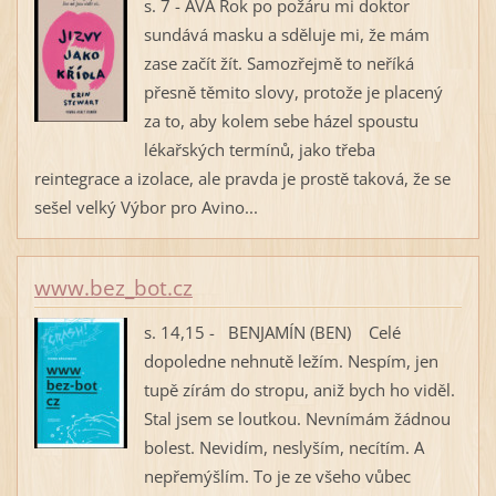
s. 7 - AVA Rok po požáru mi doktor
sundává masku a sděluje mi, že mám
zase začít žít. Samozřejmě to neříká
přesně těmito slovy, protože je placený
za to, aby kolem sebe házel spoustu
lékařských termínů, jako třeba
reintegrace a izolace, ale pravda je prostě taková, že se
sešel velký Výbor pro Avino...
www.bez_bot.cz
s. 14,15 - BENJAMÍN (BEN) Celé
dopoledne nehnutě ležím. Nespím, jen
tupě zírám do stropu, aniž bych ho viděl.
Stal jsem se loutkou. Nevnímám žádnou
bolest. Nevidím, neslyším, necítím. A
nepřemýšlím. To je ze všeho vůbec