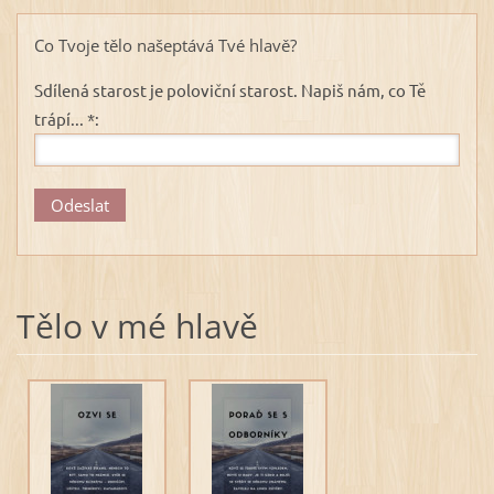
Co Tvoje tělo našeptává Tvé hlavě?
Sdílená starost je poloviční starost. Napiš nám, co Tě
trápí... *:
Tělo v mé hlavě