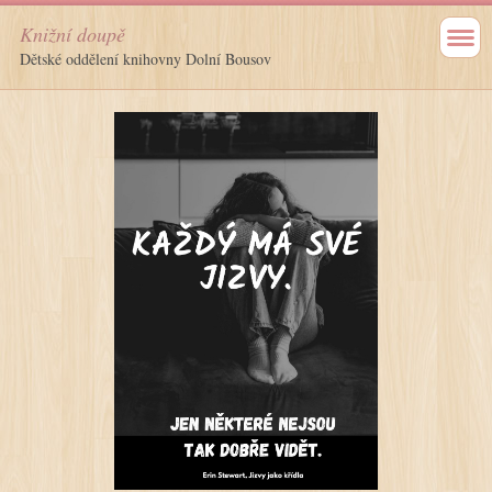
Knižní doupě
Dětské oddělení knihovny Dolní Bousov