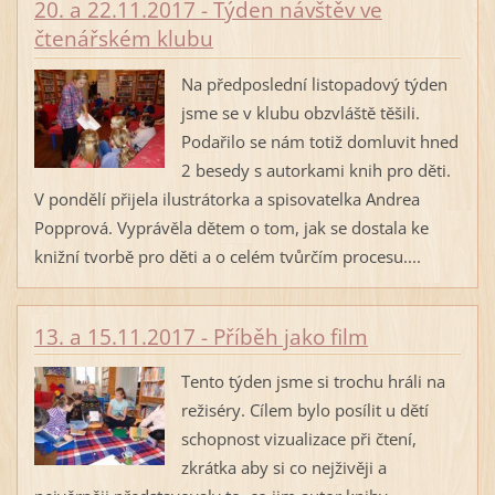
20. a 22.11.2017 - Týden návštěv ve
čtenářském klubu
Na předposlední listopadový týden
jsme se v klubu obzvláště těšili.
Podařilo se nám totiž domluvit hned
2 besedy s autorkami knih pro děti.
V pondělí přijela ilustrátorka a spisovatelka Andrea
Popprová. Vyprávěla dětem o tom, jak se dostala ke
knižní tvorbě pro děti a o celém tvůrčím procesu....
13. a 15.11.2017 - Příběh jako film
Tento týden jsme si trochu hráli na
režiséry. Cílem bylo posílit u dětí
schopnost vizualizace při čtení,
zkrátka aby si co nejživěji a