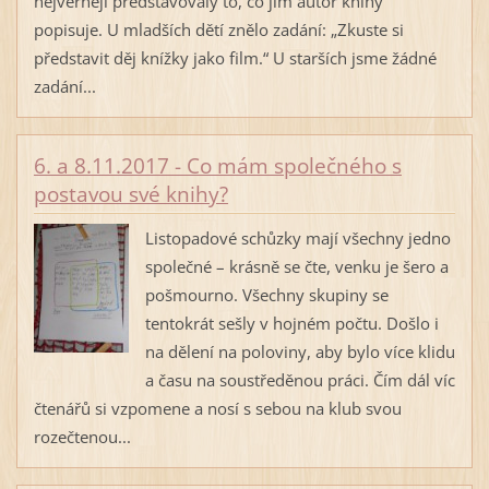
nejvěrněji představovaly to, co jim autor knihy
popisuje. U mladších dětí znělo zadání: „Zkuste si
představit děj knížky jako film.“ U starších jsme žádné
zadání...
6. a 8.11.2017 - Co mám společného s
postavou své knihy?
Listopadové schůzky mají všechny jedno
společné – krásně se čte, venku je šero a
pošmourno. Všechny skupiny se
tentokrát sešly v hojném počtu. Došlo i
na dělení na poloviny, aby bylo více klidu
a času na soustředěnou práci. Čím dál víc
čtenářů si vzpomene a nosí s sebou na klub svou
rozečtenou...