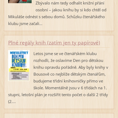
Zbývalo nám tedy odhalit knižní přání
osobní – jakou knihu by si kdo chtěl od
Mikuláše odnést s sebou domů. Schůzku čtenářského
klubu jsme začali...
Plné regály knih (zatím jen ty papírové)
Letos jsme se ve čtenářském klubu
rozhodli, že oslavíme Den pro dětskou
knihu opravdu pořádně. Aby byly knihy v
Bousově co nejblíže dětským čtenářům,
budujeme třídní knihovničky přímo ve
škole. Momentálně jsou v 6 třídách na 1.
stupni, letošní plán je rozšířit tento počet o další 2 třídy
(2....