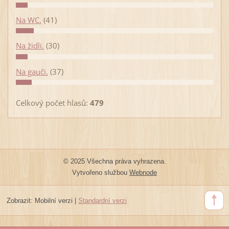
Na WC.
(41)
Na židli.
(30)
Na gauči.
(37)
Celkový počet hlasů:
479
© 2025 Všechna práva vyhrazena.
Vytvořeno službou
Webnode
Zobrazit:
Mobilní verzi
|
Standardní verzi