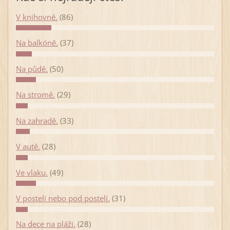
V knihovně.
(86)
Na balkóně.
(37)
Na půdě.
(50)
Na stromě.
(29)
Na zahradě.
(33)
V autě.
(28)
Ve vlaku.
(49)
V posteli nebo pod postelí.
(31)
Na dece na pláži.
(28)