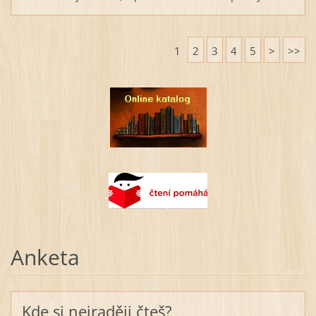
1
2
3
4
5
>
>>
Anketa
Kde si nejraději čteš?