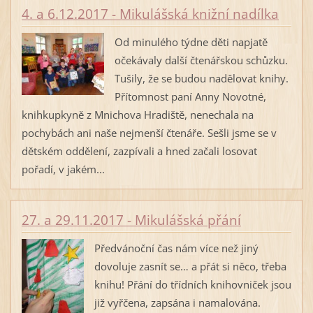
4. a 6.12.2017 - Mikulášská knižní nadílka
Od minulého týdne děti napjatě
očekávaly další čtenářskou schůzku.
Tušily, že se budou nadělovat knihy.
Přítomnost paní Anny Novotné,
knihkupkyně z Mnichova Hradiště, nenechala na
pochybách ani naše nejmenší čtenáře. Sešli jsme se v
dětském oddělení, zazpívali a hned začali losovat
pořadí, v jakém...
27. a 29.11.2017 - Mikulášská přání
Předvánoční čas nám více než jiný
dovoluje zasnít se… a přát si něco, třeba
knihu! Přání do třídních knihovniček jsou
již vyřčena, zapsána i namalována.