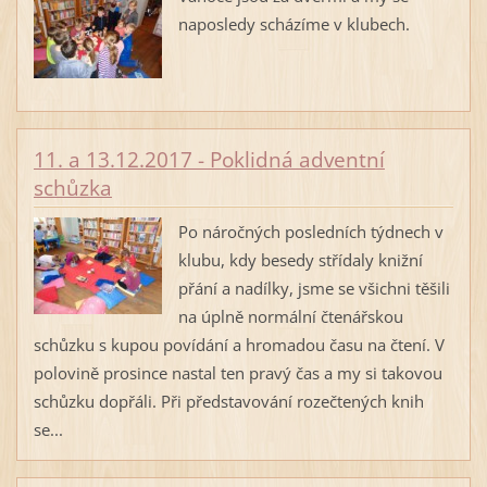
naposledy scházíme v klubech.
11. a 13.12.2017 - Poklidná adventní
schůzka
Po náročných posledních týdnech v
klubu, kdy besedy střídaly knižní
přání a nadílky, jsme se všichni těšili
na úplně normální čtenářskou
schůzku s kupou povídání a hromadou času na čtení. V
polovině prosince nastal ten pravý čas a my si takovou
schůzku dopřáli. Při představování rozečtených knih
se...