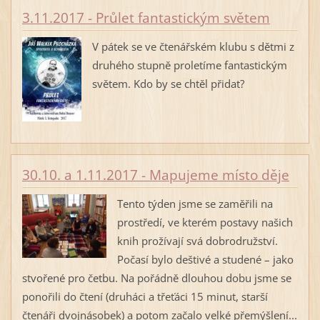
3.11.2017 - Průlet fantastickým světem
V pátek se ve čtenářském klubu s dětmi z
druhého stupně proletíme fantastickým
světem. Kdo by se chtěl přidat?
30.10. a 1.11.2017 - Mapujeme místo děje
Tento týden jsme se zaměřili na
prostředí, ve kterém postavy našich
knih prožívají svá dobrodružství.
Počasí bylo deštivé a studené – jako
stvořené pro četbu. Na pořádně dlouhou dobu jsme se
ponořili do čtení (druháci a třeťáci 15 minut, starší
čtenáři dvojnásobek) a potom začalo velké přemýšlení...