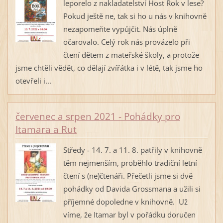
leporelo z nakladatelství Host Rok v lese?
Pokud ještě ne, tak si ho u nás v knihovně
nezapomeňte vypůjčit. Nás úplně
očarovalo. Celý rok nás provázelo při
čtení dětem z mateřské školy, a protože
jsme chtěli vědět, co dělají zvířátka i v létě, tak jsme ho
otevřeli i...
červenec a srpen 2021 - Pohádky pro
Itamara a Rut
Středy - 14. 7. a 11. 8. patřily v knihovně
těm nejmenším, proběhlo tradiční letní
čtení s (ne)čtenáři. Přečetli jsme si dvě
pohádky od Davida Grossmana a užili si
příjemné dopoledne v knihovně. Už
víme, že Itamar byl v pořádku doručen