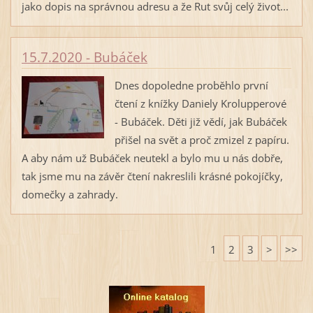
jako dopis na správnou adresu a že Rut svůj celý život...
15.7.2020 - Bubáček
Dnes dopoledne proběhlo první
čtení z knížky Daniely Krolupperové
- Bubáček. Děti již vědí, jak Bubáček
přišel na svět a proč zmizel z papíru.
A aby nám už Bubáček neutekl a bylo mu u nás dobře,
tak jsme mu na závěr čtení nakreslili krásné pokojíčky,
domečky a zahrady.
1
2
3
>
>>