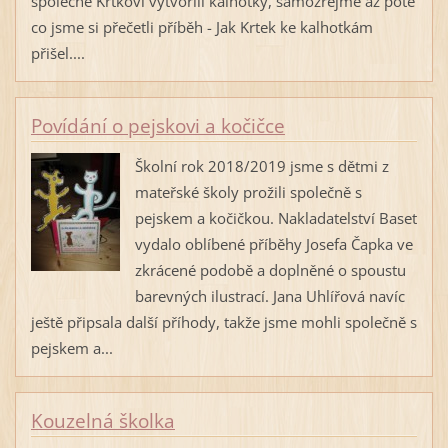
společně Krtkovi vytvořili kalhotky, samozřejmě až poté
co jsme si přečetli příběh - Jak Krtek ke kalhotkám
přišel....
Povídání o pejskovi a kočičce
Školní rok 2018/2019 jsme s dětmi z
mateřské školy prožili společně s
pejskem a kočičkou. Nakladatelství Baset
vydalo oblíbené příběhy Josefa Čapka ve
zkrácené podobě a doplněné o spoustu
barevných ilustrací. Jana Uhlířová navíc
ještě připsala další příhody, takže jsme mohli společně s
pejskem a...
Kouzelná školka