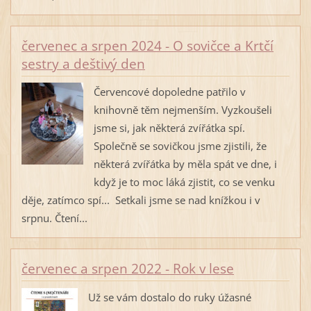
červenec a srpen 2024 - O sovičce a Krtčí
sestry a deštivý den
Červencové dopoledne patřilo v
knihovně těm nejmenším. Vyzkoušeli
jsme si, jak některá zvířátka spí.
Společně se sovičkou jsme zjistili, že
některá zvířátka by měla spát ve dne, i
když je to moc láká zjistit, co se venku
děje, zatímco spí... Setkali jsme se nad knížkou i v
srpnu. Čtení...
červenec a srpen 2022 - Rok v lese
Už se vám dostalo do ruky úžasné