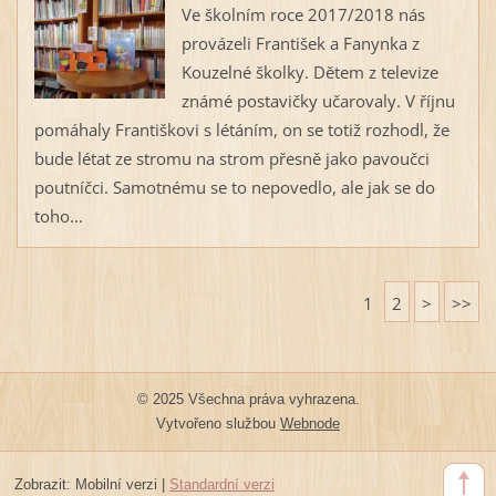
Ve školním roce 2017/2018 nás
provázeli František a Fanynka z
Kouzelné školky. Dětem z televize
známé postavičky učarovaly. V říjnu
pomáhaly Františkovi s létáním, on se totiž rozhodl, že
bude létat ze stromu na strom přesně jako pavoučci
poutníčci. Samotnému se to nepovedlo, ale jak se do
toho...
1
2
>
>>
© 2025 Všechna práva vyhrazena.
Vytvořeno službou
Webnode
Zobrazit:
Mobilní verzi
|
Standardní verzi