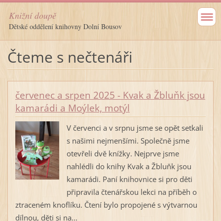
Knižní doupě
Dětské oddělení knihovny Dolní Bousov
Čteme s nečtenáři
červenec a srpen 2025 - Kvak a Žbluňk jsou
kamarádi a Moýlek, motýl
V červenci a v srpnu jsme se opět setkali
s našimi nejmenšími. Společně jsme
otevřeli dvě knížky. Nejprve jsme
nahlédli do knihy Kvak a Žbluňk jsou
kamarádi. Paní knihovnice si pro děti
připravila čtenářskou lekci na příběh o
ztraceném knoflíku. Čtení bylo propojené s výtvarnou
dílnou, děti si na...