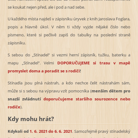
se koukat nejen před, ale i pod a nad sebe.
U každého místa najdeš v zápisníku úryvek z knih Jaroslava Foglara,
popis a hlavně úkol. V něm ti vždy vyjde nějaké číslo nebo
písmeno, které si pečlivě zapiš do tabulky na poslední straně
zápisníku.
S sebou do „Stínadel“ si vezmi herní zápisník, tužku, baterku a
mapu „Stínadel“. Velmi
DOPORUČUJEME si trasu v mapě
promyslet doma a poradit se s rodiči
!
Stínadla jsou plná nástrah, a kdo nechce čelit nástrahám sám,
může si s sebou na výpravu vzít pomocníka (
menším dětem pro
snazší zvládnutí
doporučujeme staršího sourozence nebo
rodiče
).
Kdy mohu hrát?
Kdykoli od
1. 6. 2021 do 6. 6. 2021
. Samozřejmě pravý stínadelský