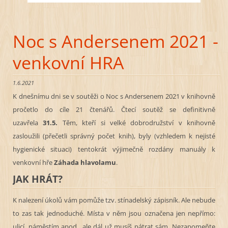
Noc s Andersenem 2021 -
venkovní HRA
1.6.2021
K dnešnímu dni se v soutěži o Noc s Andersenem 2021 v knihovně
pročetlo do cíle 21 čtenářů. Čtecí soutěž se definitivně
uzavřela
31.5.
Těm, kteří si velké dobrodružství v knihovně
zasloužili (přečetli správný počet knih), byly (vzhledem k nejisté
hygienické situaci) tentokrát výjimečně rozdány manuály k
venkovní hře
Záhada hlavolamu
.
JAK HRÁT?
K nalezení úkolů vám pomůže tzv. stínadelský zápisník. Ale nebude
to zas tak jednoduché. Místa v něm jsou označena jen nepřímo:
ulicí, náměstím apod., ale dál už musíš pátrat sám. Nezapomeňte