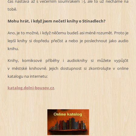
čas nastává až s večerním soumrakem :-), ale to už necháme na
tobě.
Mohu hrát, i když jsem nečetl knihy o Stínadlech?
Ano, je to možné, i když něčemu budeš asi méně rozumět. Proto je
lepší knihy si dopředu přečíst a nebo je poslechnout jako audio
knihu.
Knihy, komiksové příběhy i audioknihy si můžete vypůjčit
v městské knihovně. Jejich dostupnost si zkontrolujte v online
katalogu na internetu:
katalog.dolni-bousov.cz
.