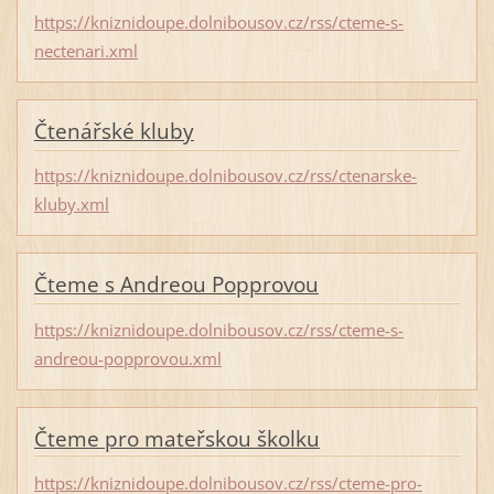
https://kniznidoupe.dolnibousov.cz/rss/cteme-s-
nectenari.xml
Čtenářské kluby
https://kniznidoupe.dolnibousov.cz/rss/ctenarske-
kluby.xml
Čteme s Andreou Popprovou
https://kniznidoupe.dolnibousov.cz/rss/cteme-s-
andreou-popprovou.xml
Čteme pro mateřskou školku
https://kniznidoupe.dolnibousov.cz/rss/cteme-pro-