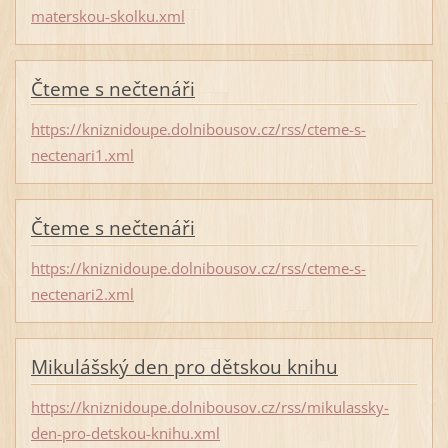
materskou-skolku.xml
Čteme s nečtenáři
https://kniznidoupe.dolnibousov.cz/rss/cteme-s-
nectenari1.xml
Čteme s nečtenáři
https://kniznidoupe.dolnibousov.cz/rss/cteme-s-
nectenari2.xml
Mikulášský den pro dětskou knihu
https://kniznidoupe.dolnibousov.cz/rss/mikulassky-
den-pro-detskou-knihu.xml