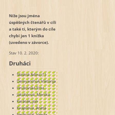
Níže jsou jména
úspěšných čtenářů v cíli
a také ti, kterým do cíle
chybí jen 1 knížka
(uvedeno v závorce).
Stav 10. 2. 2020:
Druháci
Šťastná Adina (1)
Demyanchuk Viktorija
Hrušovská Ema
Jakubcová, Monika
Karásek, Jan
Kvapilová, Aneta
Nechvátal, Venda