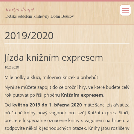
Knižní doupě
Dětské oddělení knihovny Dolní Bousov
2019/2020
Jízda knižním expresem
10.2.2020
Milé holky a kluci, milovníci knížek a příběhů!
Nyní se můžete zapojit do celoroční hry, ve které budete celý
rok putovat po říši příběhů
Knižním expresem
.
Od
května 2019 do 1. března 2020
máte šanci získávat za
přečtené knihy nový vagónek pro svůj Knižní expres. Stačí,
přečtete-li speciálně označené knihy s vagonem na hřbetu a
zodpovíte několik jednoduchých otázek. Knihy jsou rozlišeny