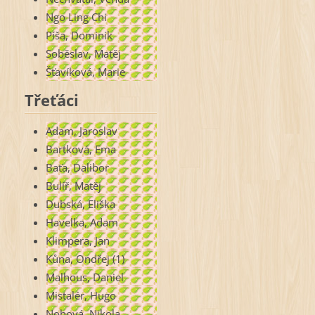
Ngo Ling Chi
Píša, Dominik
Soběslav, Matěj
Šťavíková, Marie
Třeťáci
Adam, Jaroslav
Bartková, Ema
Baťa, Dalibor
Bulíř, Matěj
Dubská, Eliška
Havelka, Adam
Klimpera, Jan
Kůna, Ondřej (1)
Malhous, Daniel
Mistalér, Hugo
Nohová, Nikola