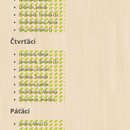
Olbrich, Jakub
Prokurát, Tomáš (1)
Vodhánělová, Anna
Vlk, František (1)
Čtvrťáci
Hejnová, Maya
Janoušek, Šimon (1)
Jakubec, Daniel
Kostka, Tomáš
Pátková, Judita
Pavlíčková, Monika
Šťavíková, Anežka
Páťáci
Jindra, Max (1)