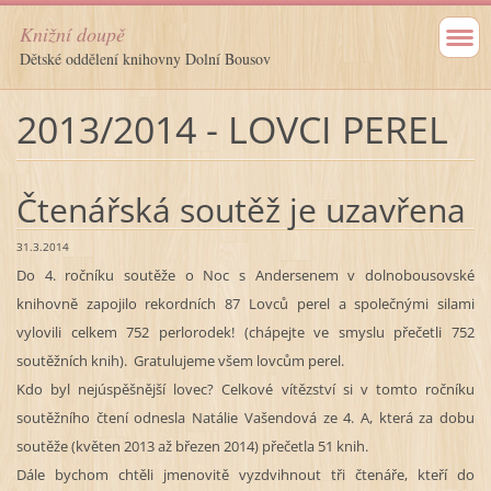
Knižní doupě
Dětské oddělení knihovny Dolní Bousov
2013/2014 - LOVCI PEREL
Čtenářská soutěž je uzavřena
31.3.2014
Do 4. ročníku soutěže o Noc s Andersenem v dolnobousovské
knihovně zapojilo rekordních 87 Lovců perel a společnými silami
vylovili celkem 752 perlorodek! (chápejte ve smyslu přečetli 752
soutěžních knih). Gratulujeme všem lovcům perel.
Kdo byl nejúspěšnější lovec? Celkové vítězství si v tomto ročníku
soutěžního čtení odnesla Natálie Vašendová ze 4. A, která za dobu
soutěže (květen 2013 až březen 2014) přečetla 51 knih.
Dále bychom chtěli jmenovitě vyzdvihnout tři čtenáře, kteří do