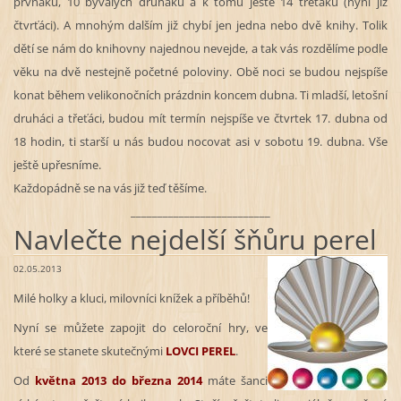
prvňáků, 10 bývalých druháků a k tomu ještě 14 třeťáků (nyní již
čtvrťáci). A mnohým dalším již chybí jen jedna nebo dvě knihy. Tolik
dětí se nám do knihovny najednou nevejde, a tak vás rozdělíme podle
věku na dvě nestejně početné poloviny. Obě noci se budou nejspíše
konat během velikonočních prázdnin koncem dubna. Ti mladší, letošní
druháci a třeťáci, budou mít termín nejspíše ve čtvrtek 17. dubna od
18 hodin, ti starší u nás budou nocovat asi v sobotu 19. dubna. Vše
ještě upřesníme.
Každopádně se na vás již teď těšíme.
__________________________
Navlečte nejdelší šňůru perel
02.05.2013
Milé holky a kluci, milovníci knížek a příběhů!
Nyní se můžete zapojit do celoroční hry, ve
které se stanete skutečnými
LOVCI PEREL
.
Od
května 2013 do března 2014
máte šanci