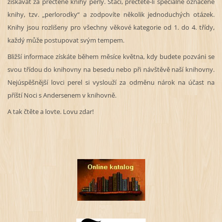
získávat za přečtené knihy perly. Stačí, přečtete-li speciálně označené
knihy, tzv. „perlorodky“ a zodpovíte několik jednoduchých otázek.
Knihy jsou rozlišeny pro všechny věkové kategorie od 1. do 4. třídy,
každý může postupovat svým tempem.
Bližší informace získáte během měsíce května, kdy budete pozváni se
svou třídou do knihovny na besedu nebo při návštěvě naší knihovny.
Nejúspěšnější lovci perel si vyslouží za odměnu nárok na účast na
příští Noci s Andersenem v knihovně.
A tak čtěte a lovte. Lovu zdar!