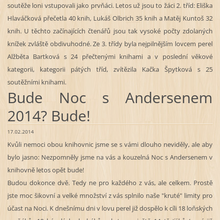
soutěže loni vstupovali jako prvňáci. Letos už jsou to žáci 2. tříd: Eliška
Hlaváčková přečetla 40 knih, Lukáš Olbrich 35 knih a Matěj Kuntoš 32
knih. U těchto začínajících čtenářů jsou tak vysoké počty zdolaných
knížek zvláště obdivuhodné. Ze 3. třídy byla nejpilnějším lovcem perel
Alžběta Bartková s 24 přečtenými knihami a v poslední věkové
kategorii, kategorii pátých tříd, zvítězila Kačka Špytková s 25
soutěžními knihami.
Bude Noc s Andersenem
2014? Bude!
17.02.2014
Kvůli nemoci obou knihovnic jsme se s vámi dlouho neviděly, ale aby
bylo jasno: Nezpomněly jsme na vás a kouzelná Noc s Andersenem v
knihovně letos opět bude!
Budou dokonce dvě. Tedy ne pro každého z vás, ale celkem. Prostě
jste moc šikovní a velké množství z vás splnilo naše "kruté" limity pro
účast na Noci. K dnešnímu dni v lovu perel již dospělo k cíli 18 loňských