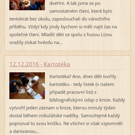
dveřmi. A tak jsme se po
samostatném čtení, které bylo
tentokrát bez úkolu, zaposlouchali do vánočního
příběhu. Vždyť kdy jindy bychom si měli najít čas na
společné čtení. Mladší děti se spolu s husou Lízou
snažily získat hvězdu na...
12.12.2016 - Kartotéka
Kartotéka? Ano, dnes děti tvořily
kartotéku - tedy lístek (v našem
případě pracovní list) s
bibliografickými údaji o knize. Každý
vytvořil jeden záznam o knize, kterou minulý týden
dostal během mikulášské nadílky. Samozřejmě každý
popisoval tu svou knížku. Ne všichni si však vzpomněli
a darovanou...