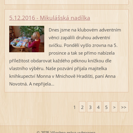
5.12.2016 - Mikulášská nadílka
Dnes jsme na klubovém adventním
věnci zapálili druhou adventní
svíčku. Pondělí vyšlo zrovna na 5.
prosince a tak se přímo nabízela
příležitost obdarovat každého pěknou knížkou dle
vlastního výběru. Naše pozvání přijala majitelka
knihkupectví Monna v Mnichově Hradišti, paní Anna
Novotná. A nepřijela...
1
2
3
4
5
>
>>
© 2025 Všechna práva vyhrazena.