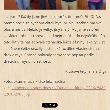
Jací jsme? Každý jsme jiný - je dobré s tím umět žít. Občas
máme pocit, že bychom chtěli být jiní, ale všechno má své
plus a minus. Někdo je velký, jiný malý. My jsme se před
začátkem příběhu srovnali od nejmenšího do největšího. Po
této aktivitě následovala čtenářská lekce z knihy Jako ty! Děti
se během četby snažily zjistit jaké rozdílné vlastnosti mají
drak a myš. Poté se pokusily samy sebe popsat podle
dračích či myších vlastností.
Klubové tety Jana a Olga
Fotodokumentace k této lekci začíná
zde:
knihovnadb.rajce.idnes.cz/Ctenarske_kluby_2016/#080
220162085.jpg