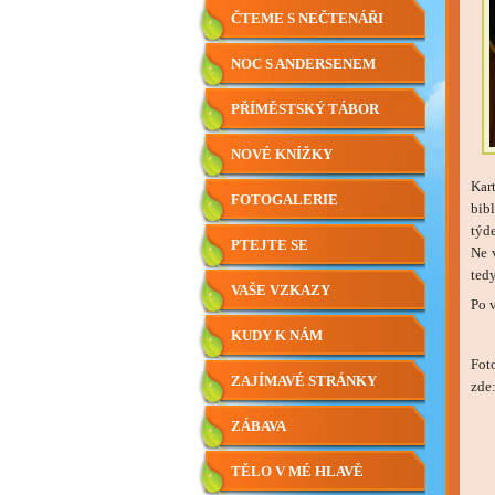
ČTEME S NEČTENÁŘI
NOC S ANDERSENEM
PŘÍMĚSTSKÝ TÁBOR
NOVÉ KNÍŽKY
Kart
FOTOGALERIE
bib
týd
PTEJTE SE
Ne 
tedy
VAŠE VZKAZY
Po v
KUDY K NÁM
Foto
ZAJÍMAVÉ STRÁNKY
zde
ZÁBAVA
TĚLO V MÉ HLAVĚ