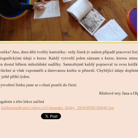
otéka? Ano, dnes děti tvořily kartotéku - tedy lístek (v našem případě pracovní list)
liografickými údaji o knize. Každý vytvořil jeden záznam o knize, kterou minu
en dostal během mikulášské nadílky. Samozřejmě každý popisoval tu svou knížk
všichni si však vzpomněli a darovanou knihu si přinesli. Chybějící údaje doplní
 ještě příští týden.
ytvoření lístku jsme se s chutí pustili do čtení.
Klubové tety Jana a Ol
galerie z této lekce začíná
:
knihovnadb.rajce.idnes.cz/Ctenarske_kluby_2016/#DSC00446.jpg