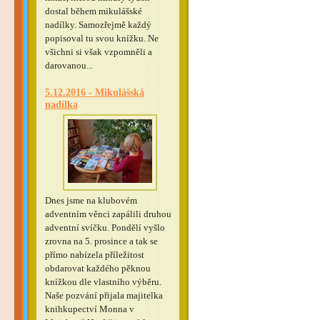
dostal během mikulášské
nadílky. Samozřejmě každý
popisoval tu svou knížku. Ne
všichni si však vzpomněli a
darovanou...
5.12.2016 - Mikulášská
nadílka
Dnes jsme na klubovém
adventním věnci zapálili druhou
adventní svíčku. Pondělí vyšlo
zrovna na 5. prosince a tak se
přímo nabízela příležitost
obdarovat každého pěknou
knížkou dle vlastního výběru.
Naše pozvání přijala majitelka
knihkupectví Monna v