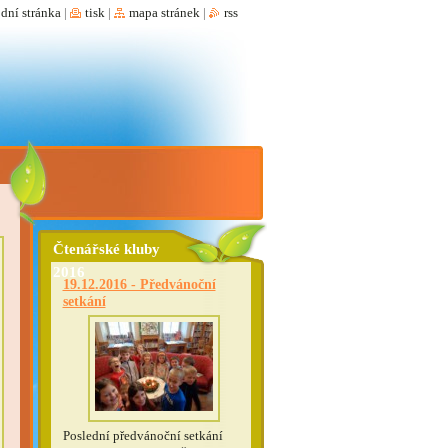
dní stránka
|
tisk
|
mapa stránek
|
rss
Čtenářské kluby
2016
19.12.2016 - Předvánoční
setkání
Poslední předvánoční setkání