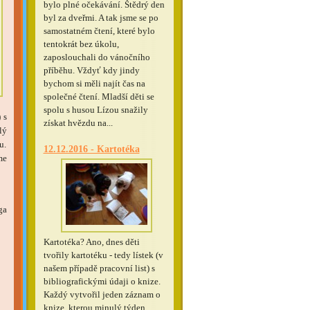
bylo plné očekávání. Štědrý den
byl za dveřmi. A tak jsme se po
samostatném čtení, které bylo
tentokrát bez úkolu,
zaposlouchali do vánočního
příběhu. Vždyť kdy jindy
bychom si měli najít čas na
společné čtení. Mladší děti se
spolu s husou Lízou snažily
 s
získat hvězdu na...
lý
u.
12.12.2016 - Kartotéka
me
ga
Kartotéka? Ano, dnes děti
tvořily kartotéku - tedy lístek (v
našem případě pracovní list) s
bibliografickými údaji o knize.
Každý vytvořil jeden záznam o
knize, kterou minulý týden