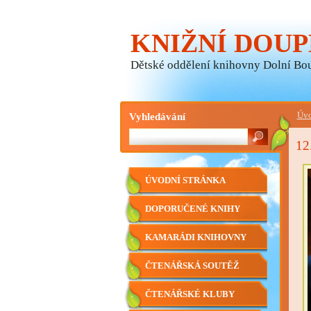
KNIŽNÍ DOUP
Dětské oddělení knihovny Dolní Bo
Vyhledávání
Úvo
12
ÚVODNÍ STRÁNKA
DOPORUČENÉ KNIHY
KAMARÁDI KNIHOVNY
ČTENÁŘSKÁ SOUTĚŽ
ČTENÁŘSKÉ KLUBY