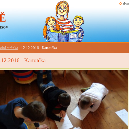
úvo
Ě
usov
dní stránka
-
12.12.2016 - Kartotéka
.12.2016 - Kartotéka