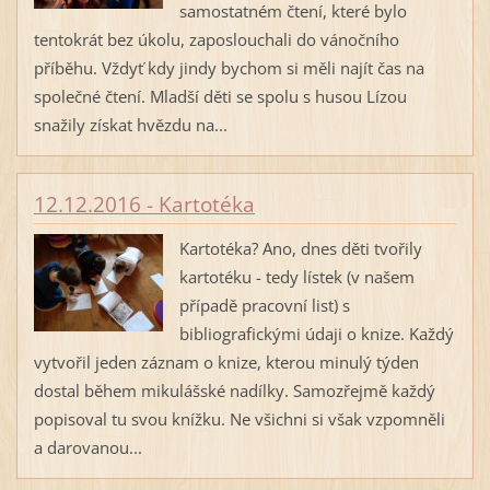
samostatném čtení, které bylo
tentokrát bez úkolu, zaposlouchali do vánočního
příběhu. Vždyť kdy jindy bychom si měli najít čas na
společné čtení. Mladší děti se spolu s husou Lízou
snažily získat hvězdu na...
12.12.2016 - Kartotéka
Kartotéka? Ano, dnes děti tvořily
kartotéku - tedy lístek (v našem
případě pracovní list) s
bibliografickými údaji o knize. Každý
vytvořil jeden záznam o knize, kterou minulý týden
dostal během mikulášské nadílky. Samozřejmě každý
popisoval tu svou knížku. Ne všichni si však vzpomněli
a darovanou...