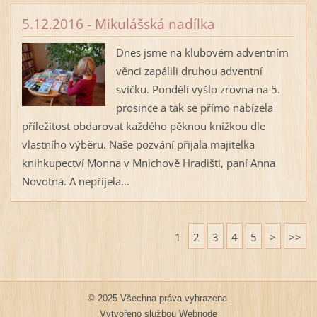
5.12.2016 - Mikulášská nadílka
Dnes jsme na klubovém adventním
věnci zapálili druhou adventní
svíčku. Pondělí vyšlo zrovna na 5.
prosince a tak se přímo nabízela
příležitost obdarovat každého pěknou knížkou dle
vlastního výběru. Naše pozvání přijala majitelka
knihkupectví Monna v Mnichově Hradišti, paní Anna
Novotná. A nepřijela...
1
2
3
4
5
>
>>
© 2025 Všechna práva vyhrazena.
Vytvořeno službou
Webnode