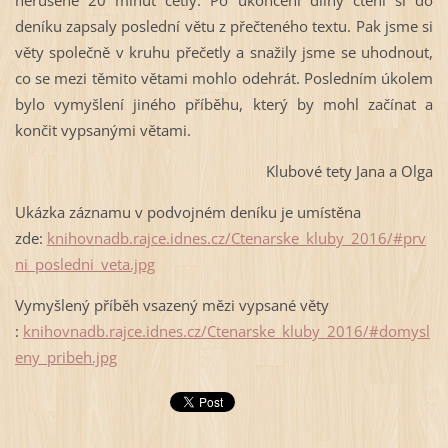
deníku zapsaly poslední větu z přečteného textu. Pak jsme si
věty společně v kruhu přečetly a snažily jsme se uhodnout,
co se mezi těmito větami mohlo odehrát. Posledním úkolem
bylo vymyšlení jiného příběhu, který by mohl začínat a
končit vypsanými větami.
Klubové tety Jana a Olga
Ukázka záznamu v podvojném deníku je umístěna
zde:
knihovnadb.rajce.idnes.cz/Ctenarske_kluby_2016/#prv
ni_posledni_veta.jpg
Vymyšlený příběh vsazený mězi vypsané věty
:
knihovnadb.rajce.idnes.cz/Ctenarske_kluby_2016/#domysl
eny_pribeh.jpg