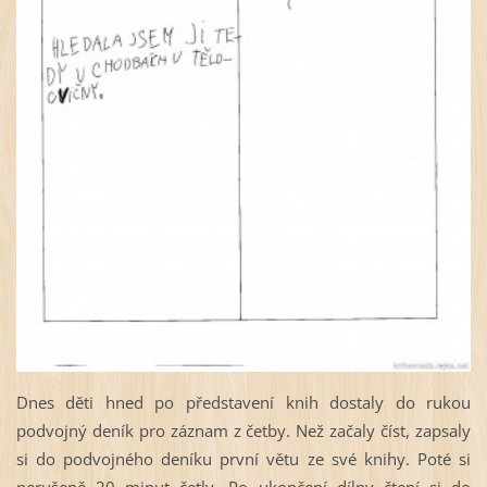
Dnes děti hned po představení knih dostaly do rukou
podvojný deník pro záznam z četby. Než začaly číst, zapsaly
si do podvojného deníku první větu ze své knihy. Poté si
nerušeně 20 minut četly. Po ukončení dílny čtení si do