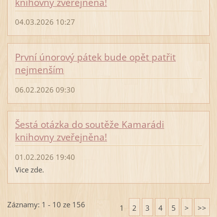
knihovny zveřejněna!
04.03.2026 10:27
První únorový pátek bude opět patřit
nejmenším
06.02.2026 09:30
Šestá otázka do soutěže Kamarádi
knihovny zveřejněna!
01.02.2026 19:40
Vice zde.
Záznamy: 1 - 10 ze 156
1
2
3
4
5
>
>>