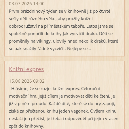
03.07.2026 14:00
První prázdninový týden se v knihovně již po čtvrté
sešly děti různého věku, aby prožily knižní
dobrodružství na příměstském táboře. Letos jsme se
společně ponořili do knihy Jak vycvičit draka. Děti se
proměnily na vikingy, ulovily hned několik draků, které
se pak snažily řádně vycvičit. Nejlépe se...
Knižní expres
15.06.2026 09:02
Hlásíme, že se rozjel knižní expres. Celoroční
motivační hra, jejíž cílem je motivovat děti ke čtení, je
již v plném proudu. Každé dítě, které se do hry zapojí,
získá za přečtenou knihu jeden vagonek. Ovšem knihu
nestačí jen přečíst, je třeba i odpovědět při jejím vracení
zpět do knihovny...