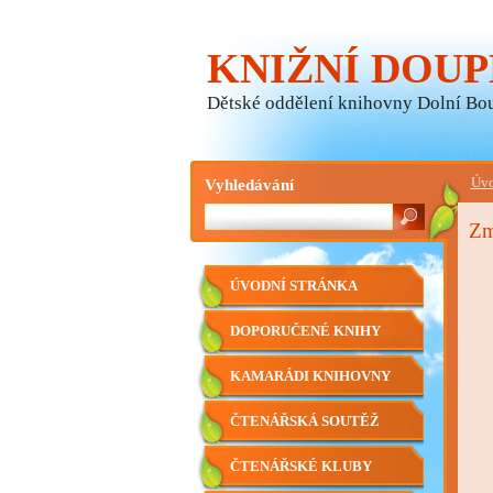
KNIŽNÍ DOUP
Dětské oddělení knihovny Dolní Bo
Vyhledávání
Úvo
Zm
ÚVODNÍ STRÁNKA
DOPORUČENÉ KNIHY
KAMARÁDI KNIHOVNY
ČTENÁŘSKÁ SOUTĚŽ
ČTENÁŘSKÉ KLUBY