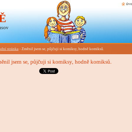
úvo
Ě
usov
dní stránka
-
Změnil jsem se, půjčuji si komiksy, hodně komiksů.
ěnil jsem se, půjčuji si komiksy, hodně komiksů.