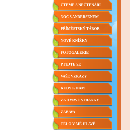
ČTEME S NEČTENÁŘI
NOC S ANDERSENEM
PŘÍMĚSTSKÝ TÁBOR
NOVÉ KNÍŽKY
FOTOGALERIE
PTEJTE SE
VAŠE VZKAZY
KUDY K NÁM
ZAJÍMAVÉ STRÁNKY
ZÁBAVA
TĚLO V MÉ HLAVĚ