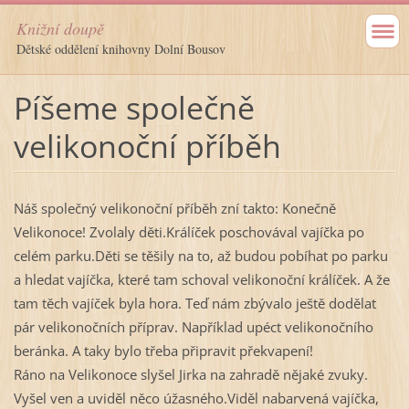
Knižní doupě
Dětské oddělení knihovny Dolní Bousov
Píšeme společně
velikonoční příběh
Náš společný velikonoční příběh zní takto: Konečně
Velikonoce! Zvolaly děti.Králíček poschovával vajíčka po
celém parku.Děti se těšily na to, až budou pobíhat po parku
a hledat vajíčka, které tam schoval velikonoční králíček. A že
tam těch vajíček byla hora. Teď nám zbývalo ještě dodělat
pár velikonočních příprav. Například upéct velikonočního
beránka. A taky bylo třeba připravit překvapení!
Ráno na Velikonoce slyšel Jirka na zahradě nějaké zvuky.
Vyšel ven a uviděl něco úžasného.Viděl nabarvená vajíčka,