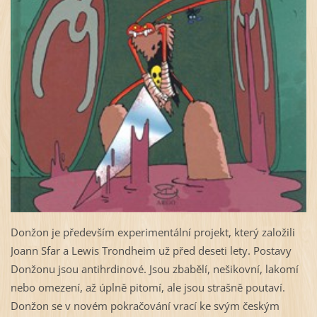
Donžon je především experimentální projekt, který založili
Joann Sfar a Lewis Trondheim už před deseti lety. Postavy
Donžonu jsou antihrdinové. Jsou zbabělí, nešikovní, lakomí
nebo omezení, až úplně pitomí, ale jsou strašně poutaví.
Donžon se v novém pokračování vrací ke svým českým