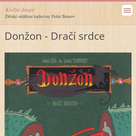
Knižní doupě
Dětské oddělení knihovny Dolní Bousov
Donžon - Dračí srdce