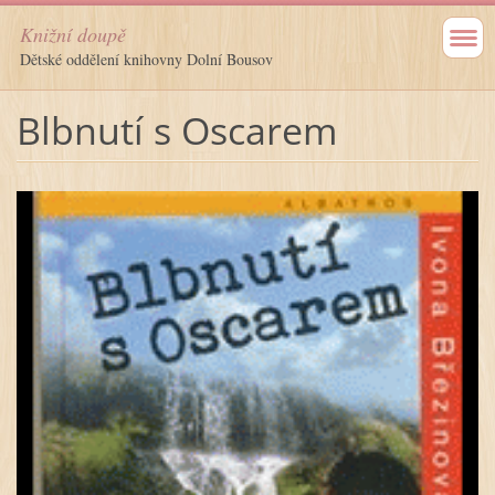
Knižní doupě
Dětské oddělení knihovny Dolní Bousov
Blbnutí s Oscarem