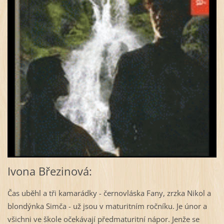
Ivona Březinová:
Čas uběhl a tři kamarádky - černovláska Fany, zrzka Nikol a
blondýnka Simča - už jsou v maturitním ročníku. Je únor a
všichni ve škole očekávají předmaturitní nápor. Jenže se