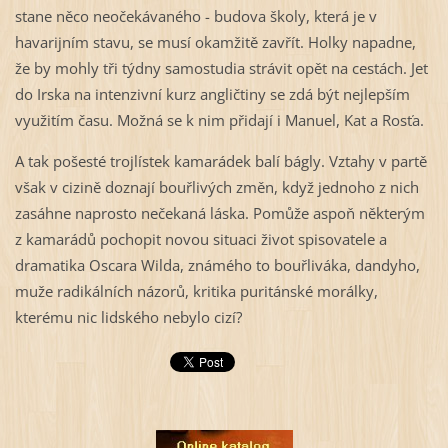
stane něco neočekávaného - budova školy, která je v
havarijním stavu, se musí okamžitě zavřít. Holky napadne,
že by mohly tři týdny samostudia strávit opět na cestách. Jet
do Irska na intenzivní kurz angličtiny se zdá být nejlepším
využitím času. Možná se k nim přidají i Manuel, Kat a Rosťa.
A tak pošesté trojlístek kamarádek balí bágly. Vztahy v partě
však v cizině doznají bouřlivých změn, když jednoho z nich
zasáhne naprosto nečekaná láska. Pomůže aspoň některým
z kamarádů pochopit novou situaci život spisovatele a
dramatika Oscara Wilda, známého to bouřliváka, dandyho,
muže radikálních názorů, kritika puritánské morálky,
kterému nic lidského nebylo cizí?