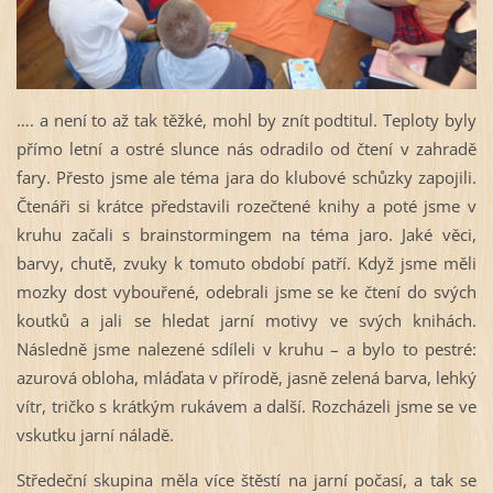
…. a není to až tak těžké, mohl by znít podtitul. Teploty byly
přímo letní a ostré slunce nás odradilo od čtení v zahradě
fary. Přesto jsme ale téma jara do klubové schůzky zapojili.
Čtenáři si krátce představili rozečtené knihy a poté jsme v
kruhu začali s brainstormingem na téma jaro. Jaké věci,
barvy, chutě, zvuky k tomuto období patří. Když jsme měli
mozky dost vybouřené, odebrali jsme se ke čtení do svých
koutků a jali se hledat jarní motivy ve svých knihách.
Následně jsme nalezené sdíleli v kruhu – a bylo to pestré:
azurová obloha, mláďata v přírodě, jasně zelená barva, lehký
vítr, tričko s krátkým rukávem a další. Rozcházeli jsme se ve
vskutku jarní náladě.
Středeční skupina měla více štěstí na jarní počasí, a tak se