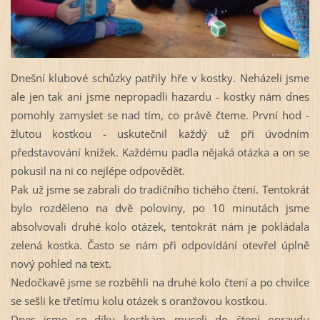
Dnešní klubové schůzky patřily hře v kostky. Neházeli jsme
ale jen tak ani jsme nepropadli hazardu - kostky nám dnes
pomohly zamyslet se nad tím, co právě čteme. První hod -
žlutou kostkou - uskutečnil každý už při úvodním
představování knížek. Každému padla nějaká otázka a on se
pokusil na ni co nejlépe odpovědět.
Pak už jsme se zabrali do tradičního tichého čtení. Tentokrát
bylo rozděleno na dvě poloviny, po 10 minutách jsme
absolvovali druhé kolo otázek, tentokrát nám je pokládala
zelená kostka. Často se nám při odpovídání otevřel úplně
nový pohled na text.
Nedočkavě jsme se rozběhli na druhé kolo čtení a po chvilce
se sešli ke třetímu kolu otázek s oranžovou kostkou.
Dnes jsme se díky kostkám museli do čtení opravdu