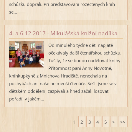
schůzku dopřáli. Při představování rozečtených knih
se...
4. a 6.12.2017 - Mikulášská knižní nadílka
Od minulého týdne děti napjatě
očekávaly další čtenářskou schůzku.
Tušily, že se budou nadělovat knihy.
Přítomnost paní Anny Novotné,
knihkupkyně z Mnichova Hradiště, nenechala na
pochybách ani naše nejmenší čtenáře. Sešli jsme se v
dětském oddělení, zazpívali a hned začali losovat
pořadí, v jakém...
1
2
3
4
5
>
>>