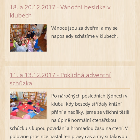
18. a 20.12.2017 - Vánoční besídka v
klubech
Vánoce jsou za dveřmi a my se
naposledy scházíme v klubech.
11. a 13.12.2017 - Poklidná adventní
schůzka
Po náročných posledních týdnech v
klubu, kdy besedy střídaly knižní
přání a nadílky, jsme se všichni těšili
na úplně normální čtenářskou
schůzku s kupou povídání a hromadou času na čtení. V
polovině prosince nastal ten pravý čas a my si takovou