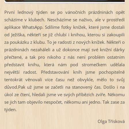
První lednový týden se po vánočních prázdninách opět
scházíme v klubech. Nescházíme se naživo, ale v prostředí
aplikace WhatsApp. Sdílíme fotky knížek, které jsme dostali
od Ježíška, někteří se již chlubí i knihou, kterou si zakoupili
za poukázku z klubu. To je radosti z nových knížek. Někteří o
prázdninách nezaháleli a už dokonce mají své knižní dárky
přečtené, a tak pro nikoho z nás není problém ostatním
představit knihu, která nám pod stromečkem udělala
největší radost. Představování knih jsme pochopitelně
tentokrát věnovali více času než obvykle, mělo to svůj
důvod.Pak už jsme se začetli na stanovený čas. Došlo i na
úkol ze čtení, hledali jsme ve svých příbězích zvíře. Někomu
se jich tam objevilo nespočet, někomu ani jedno. Tak zase za
týden.
Olga Třísková