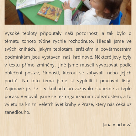
Vysoké teploty připoutaly naši pozornost, a tak bylo o
tématu tohoto týdne rychle rozhodnuto. Hledali jsme ve
svých knihách, jakým teplotám, srážkám a povětrnostním
podmínkám jsou vystaveni naši hrdinové. Některé jevy byly
v textu přímo zmíněny, jiné jsme museli vyvozovat podle
oblečení postav, činnosti, kterou se zabývali, nebo jejich
pocitů. Na toto téma jsme si vyplnili i pracovní listy.
Zajímavé je, že i v knihách převažovalo slunečné a teplé
počasí. Věnovali jsme se též organizačním záležitostem, a to
výletu na knižní veletrh Svět knihy v Praze, který nás čeká už
zanedlouho.
Jana Vlachová