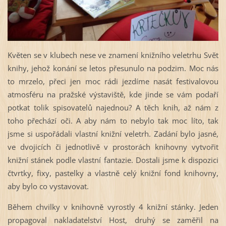
Květen se v klubech nese ve znamení knižního veletrhu Svět
knihy, jehož konání se letos přesunulo na podzim. Moc nás
to mrzelo, přeci jen moc rádi jezdíme nasát festivalovou
atmosféru na pražské výstaviště, kde jinde se vám podaří
potkat tolik spisovatelů najednou? A těch knih, až nám z
toho přechází oči. A aby nám to nebylo tak moc líto, tak
jsme si uspořádali vlastní knižní veletrh. Zadání bylo jasné,
ve dvojicích či jednotlivě v prostorách knihovny vytvořit
knižní stánek podle vlastní fantazie. Dostali jsme k dispozici
čtvrtky, fixy, pastelky a vlastně celý knižní fond knihovny,
aby bylo co vystavovat.
Během chvilky v knihovně vyrostly 4 knižní stánky. Jeden
propagoval nakladatelství Host, druhý se zaměřil na