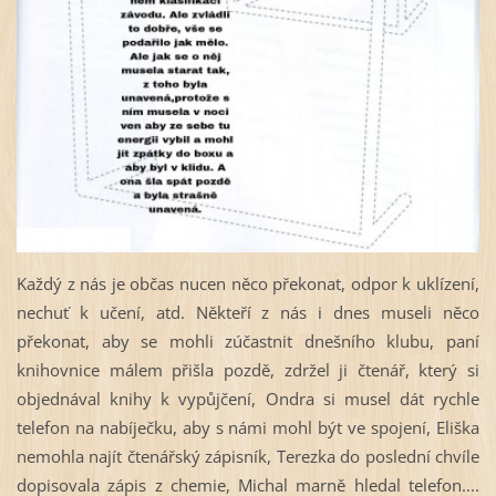
Každý z nás je občas nucen něco překonat, odpor k uklízení,
nechuť k učení, atd. Někteří z nás i dnes museli něco
překonat, aby se mohli zúčastnit dnešního klubu, paní
knihovnice málem přišla pozdě, zdržel ji čtenář, který si
objednával knihy k vypůjčení, Ondra si musel dát rychle
telefon na nabíječku, aby s námi mohl být ve spojení, Eliška
nemohla najít čtenářský zápisník, Terezka do poslední chvíle
dopisovala zápis z chemie, Michal marně hledal telefon....