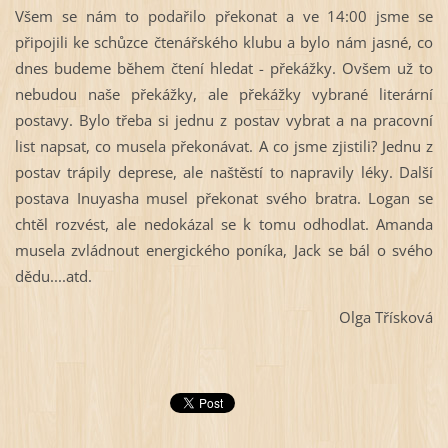
Všem se nám to podařilo překonat a ve 14:00 jsme se
připojili ke schůzce čtenářského klubu a bylo nám jasné, co
dnes budeme během čtení hledat - překážky. Ovšem už to
nebudou naše překážky, ale překážky vybrané literární
postavy. Bylo třeba si jednu z postav vybrat a na pracovní
list napsat, co musela překonávat. A co jsme zjistili? Jednu z
postav trápily deprese, ale naštěstí to napravily léky. Další
postava Inuyasha musel překonat svého bratra. Logan se
chtěl rozvést, ale nedokázal se k tomu odhodlat. Amanda
musela zvládnout energického poníka, Jack se bál o svého
dědu....atd.
Olga Třísková