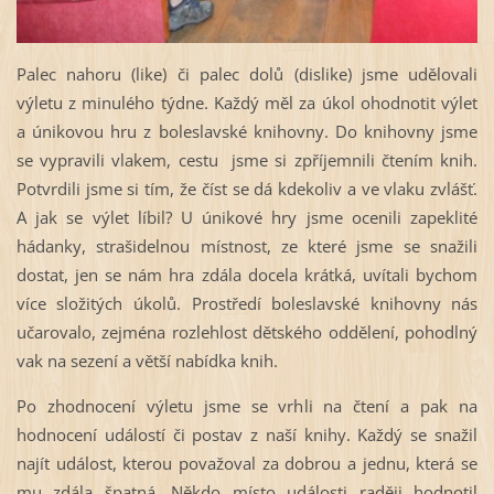
Palec nahoru (like) či palec dolů (dislike) jsme udělovali
výletu z minulého týdne. Každý měl za úkol ohodnotit výlet
a únikovou hru z boleslavské knihovny. Do knihovny jsme
se vypravili vlakem, cestu jsme si zpříjemnili čtením knih.
Potvrdili jsme si tím, že číst se dá kdekoliv a ve vlaku zvlášť.
A jak se výlet líbil? U únikové hry jsme ocenili zapeklité
hádanky, strašidelnou místnost, ze které jsme se snažili
dostat, jen se nám hra zdála docela krátká, uvítali bychom
více složitých úkolů. Prostředí boleslavské knihovny nás
učarovalo, zejména rozlehlost dětského oddělení, pohodlný
vak na sezení a větší nabídka knih.
Po zhodnocení výletu jsme se vrhli na čtení a pak na
hodnocení událostí či postav z naší knihy. Každý se snažil
najít událost, kterou považoval za dobrou a jednu, která se
mu zdála špatná. Někdo místo události raději hodnotil