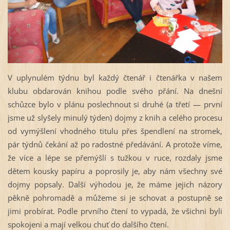
V uplynulém týdnu byl každý čtenář i čtenářka v našem
klubu obdarován knihou podle svého přání. Na dnešní
schůzce bylo v plánu poslechnout si druhé (a třetí — první
jsme už slyšely minulý týden) dojmy z knih a celého procesu
od vymýšlení vhodného titulu přes špendlení na stromek,
pár týdnů čekání až po radostné předávání. A protože víme,
že více a lépe se přemýšlí s tužkou v ruce, rozdaly jsme
dětem kousky papíru a poprosily je, aby nám všechny své
dojmy popsaly. Další výhodou je, že máme jejich názory
pěkně pohromadě a můžeme si je schovat a postupně se
jimi probírat. Podle prvního čtení to vypadá, že všichni byli
spokojeni a mají velkou chuť do dalšího čtení.