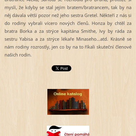
myslí, že kdyby se stal jejím bratem/bratrancem, tak by na
něj dávala větší pozor než jeho sestra Gretel. Někteří z nás si
do rodiny vybrali vícero nových členů. Honza by chtěl za
bratra Borka a za strýce kapitána Smithe, Ivy by ráda za
sestru Yabisa a za strýce lékaře Minaseho...atd. Krásně se
nám rodiny rozrostly, jen co by na to říkali skuteční členové
našich rodin.