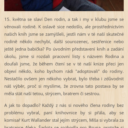
15. května se slaví Den rodin, a tak i my v klubu jsme se
věnovali rodině. K oslavě sice nedošlo, ale prostřednictvím
našich knih jsme se zamýšleli, jestli nám v té naší skutečné
rodině někdo nechybí, další sourozenec, sestřenice nebo
ještě jedna babička? Po úvodním představení knih a zadání
úkolu, jsme si rozdali pracovní listy s názvem Rodina a
doufali jsme, že během čtení se v té naší knize přeci jen
objeví někdo, koho bychom rádi "adoptovali" do rodiny.
Nestačilo ovšem jen někoho vybrat, bylo třeba i zdůvodnit
náš výběr, proč si myslíme, že zrovna tato postava by se
měla stát naší tetou, strýcem, bratrem či sestrou.
A jak to dopadlo? Každý z nás si nového člena rodiny bez
problému vybral, paní knihovnice by si přála, aby se
komisař Kurt Wallander stal jejím strýcem, Míša si vybrala za
bratrance Aleka, Šarlota se rozhodla pro Bruna, protože si