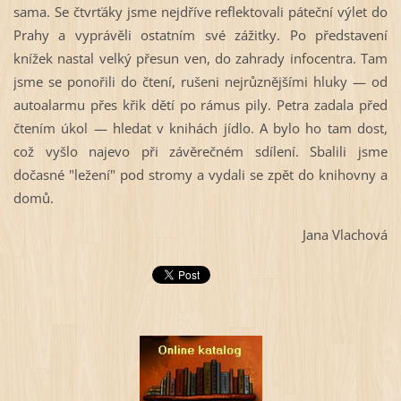
sama. Se čtvrťáky jsme nejdříve reflektovali páteční výlet do
Prahy a vyprávěli ostatním své zážitky. Po představení
knížek nastal velký přesun ven, do zahrady infocentra. Tam
jsme se ponořili do čtení, rušeni nejrůznějšími hluky — od
autoalarmu přes křik dětí po rámus pily. Petra zadala před
čtením úkol — hledat v knihách jídlo. A bylo ho tam dost,
což vyšlo najevo při závěrečném sdílení. Sbalili jsme
dočasné "ležení" pod stromy a vydali se zpět do knihovny a
domů.
Jana Vlachová