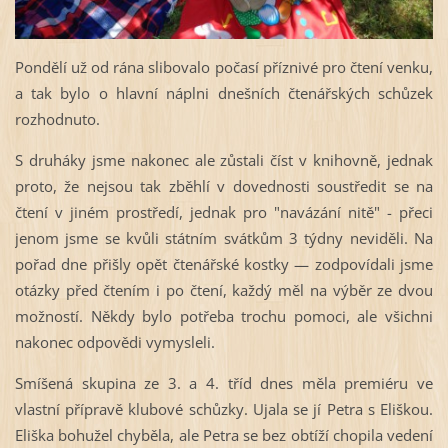
Pondělí už od rána slibovalo počasí příznivé pro čtení venku,
a tak bylo o hlavní náplni dnešních čtenářských schůzek
rozhodnuto.
S druháky jsme nakonec ale zůstali číst v knihovně, jednak
proto, že nejsou tak zběhlí v dovednosti soustředit se na
čtení v jiném prostředí, jednak pro "navázání nitě" - přeci
jenom jsme se kvůli státním svátkům 3 týdny neviděli. Na
pořad dne přišly opět čtenářské kostky — zodpovídali jsme
otázky před čtením i po čtení, každý měl na výběr ze dvou
možností. Někdy bylo potřeba trochu pomoci, ale všichni
nakonec odpovědi vymysleli.
Smíšená skupina ze 3. a 4. tříd dnes měla premiéru ve
vlastní přípravě klubové schůzky. Ujala se jí Petra s Eliškou.
Eliška bohužel chyběla, ale Petra se bez obtíží chopila vedení