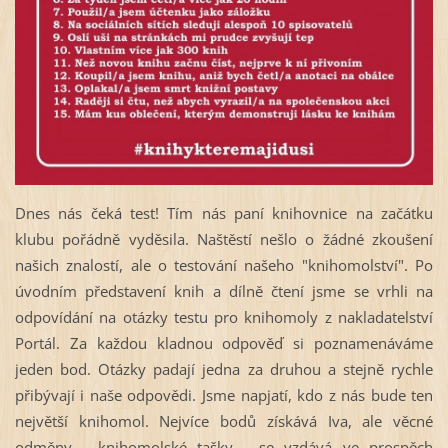
Dnes nás čeká test! Tím nás paní knihovnice na začátku
klubu pořádně vyděsila. Naštěstí nešlo o žádné zkoušení
našich znalostí, ale o testování našeho "knihomolství". Po
úvodním představení knih a dílně čtení jsme se vrhli na
odpovídání na otázky testu pro knihomoly z nakladatelství
Portál. Za každou kladnou odpověď si poznamenáváme
jeden bod. Otázky padají jedna za druhou a stejně rychle
přibývají i naše odpovědi. Jsme napjatí, kdo z nás bude ten
největší knihomol. Nejvíce bodů získává Iva, ale věcné
odměny - knihomolské tašky - se vzdává ve prospěch