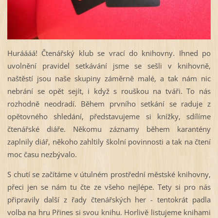
Huráááá! Čtenářský klub se vrací do knihovny. Ihned po
uvolnění pravidel setkávání jsme se sešli v knihovně,
naštěstí jsou naše skupiny záměrně malé, a tak nám nic
nebrání se opět sejít, i když s rouškou na tváři. To nás
rozhodně neodradí. Během prvního setkání se raduje z
opětovného shledání, představujeme si knížky, sdílíme
čtenářské diáře. Někomu záznamy během karantény
zaplnily diář, někoho zahltily školní povinnosti a tak na čtení
moc času nezbývalo.
S chutí se začítáme v útulném prostřední městské knihovny,
přeci jen se nám tu čte ze všeho nejlépe. Tety si pro nás
připravily další z řady čtenářských her - tentokrát padla
volba na hru Přines si svou knihu. Horlivě listujeme knihami