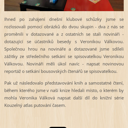
Ihned po zahájení dnešní klubové schůzky jsme se
rozlosovali pomocí obrázků do dvou skupin - dva z nás se
proměnili v dotazované a z ostatních se stali novináři -
dotazující se účastníků besedy s Veronikou Válkovou.
Společnou hrou na novináře a dotazované jsme sdíleli
zážitky ze středečního setkání se spisovatelkou Veronikou
Válkovou. Novináři měli úkol navíc - napsat novinovou
reportáž o setkání bousovských čtenářů se spisovatelkou.
Pak už následovalo představování knih a samostatné čtení,
během kterého jsme v naší knize hledali místo, o kterém by
mohla Veronika Válková napsat další díl do knižní série
Kouzelný atlas putování časem.