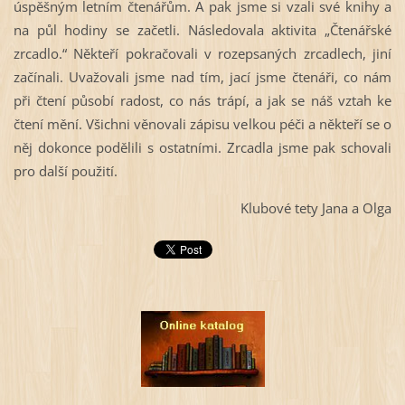
úspěšným letním čtenářům. A pak jsme si vzali své knihy a
na půl hodiny se začetli. Následovala aktivita „Čtenářské
zrcadlo.“ Někteří pokračovali v rozepsaných zrcadlech, jiní
začínali. Uvažovali jsme nad tím, jací jsme čtenáři, co nám
při čtení působí radost, co nás trápí, a jak se náš vztah ke
čtení mění. Všichni věnovali zápisu velkou péči a někteří se o
něj dokonce podělili s ostatními. Zrcadla jsme pak schovali
pro další použití.
Klubové tety Jana a Olga