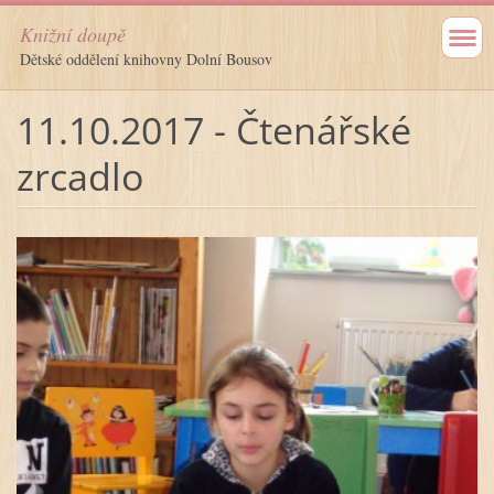
Knižní doupě
Dětské oddělení knihovny Dolní Bousov
11.10.2017 - Čtenářské
zrcadlo