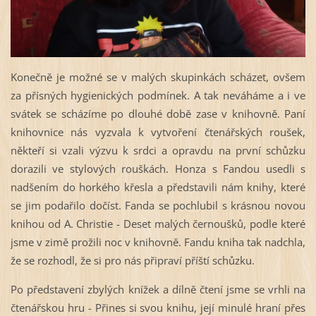
Konečně je možné se v malých skupinkách scházet, ovšem
za přísných hygienických podmínek. A tak neváháme a i ve
svátek se scházíme po dlouhé době zase v knihovně. Paní
knihovnice nás vyzvala k vytvoření čtenářských roušek,
někteří si vzali výzvu k srdci a opravdu na první schůzku
dorazili ve stylových rouškách. Honza s Fandou usedli s
nadšením do horkého křesla a představili nám knihy, které
se jim podařilo dočíst. Fanda se pochlubil s krásnou novou
knihou od A. Christie - Deset malých černoušků, podle které
jsme v zimě prožili noc v knihovně. Fandu kniha tak nadchla,
že se rozhodl, že si pro nás připraví příští schůzku.
Po představení zbylých knížek a dílně čtení jsme se vrhli na
čtenářskou hru - Přines si svou knihu, její minulé hraní přes