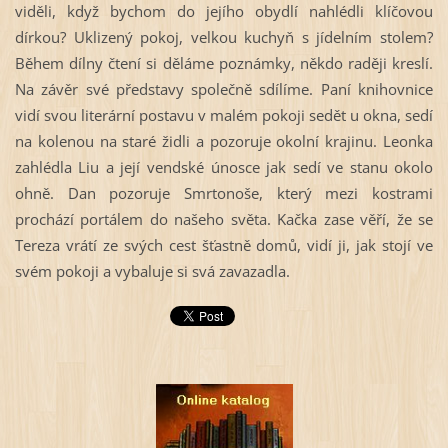
viděli, když bychom do jejího obydlí nahlédli klíčovou
dírkou? Uklizený pokoj, velkou kuchyň s jídelním stolem?
Během dílny čtení si děláme poznámky, někdo raději kreslí.
Na závěr své představy společně sdílíme. Paní knihovnice
vidí svou literární postavu v malém pokoji sedět u okna, sedí
na kolenou na staré židli a pozoruje okolní krajinu. Leonka
zahlédla Liu a její vendské únosce jak sedí ve stanu okolo
ohně. Dan pozoruje Smrtonoše, který mezi kostrami
prochází portálem do našeho světa. Kačka zase věří, že se
Tereza vrátí ze svých cest šťastně domů, vidí ji, jak stojí ve
svém pokoji a vybaluje si svá zavazadla.