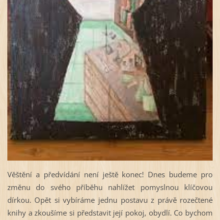
Věštění a předvídání není ještě konec! Dnes budeme pro
změnu do svého příběhu nahlížet pomyslnou klíčovou
dírkou. Opět si vybíráme jednu postavu z právě rozečtené
knihy a zkoušíme si představit její pokoj, obydlí. Co bychom