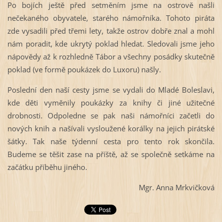
Po bojích ještě před setměním jsme na ostrově našli
nečekaného obyvatele, starého námořníka. Tohoto piráta
zde vysadili před třemi lety, takže ostrov dobře znal a mohl
nám poradit, kde ukrytý poklad hledat. Sledovali jsme jeho
nápovědy až k rozhledně Tábor a všechny posádky skutečně
poklad (ve formě poukázek do Luxoru) našly.
Poslední den naší cesty jsme se vydali do Mladé Boleslavi,
kde děti vyměnily poukázky za knihy či jiné užitečné
drobnosti. Odpoledne se pak naši námořníci začetli do
nových knih a našívali vysloužené korálky na jejich pirátské
šátky. Tak naše týdenní cesta pro tento rok skončila.
Budeme se těšit zase na příště, až se společně setkáme na
začátku příběhu jiného.
Mgr. Anna Mrkvičková