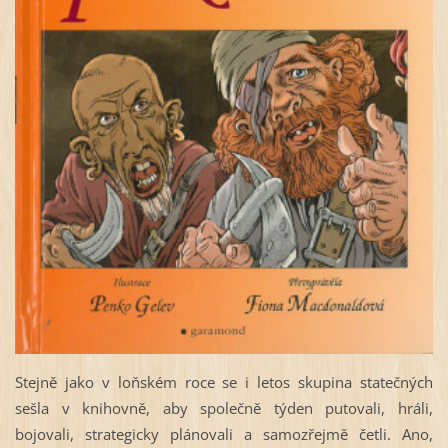
Stejně jako v loňském roce se i letos skupina statečných
sešla v knihovně, aby společně týden putovali, hráli,
bojovali, strategicky plánovali a samozřejmě četli. Ano,