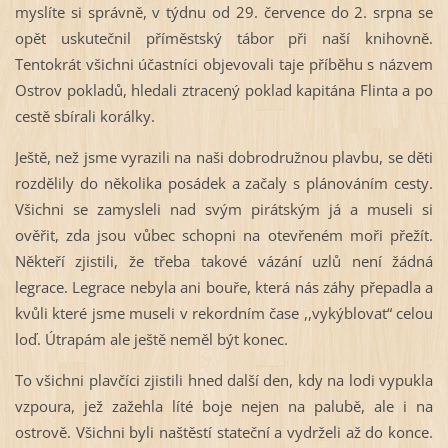
myslíte si správně, v týdnu od 29. července do 2. srpna se
opět uskutečnil příměstský tábor při naší knihovně.
Tentokrát všichni účastníci objevovali taje příběhu s názvem
Ostrov pokladů, hledali ztracený poklad kapitána Flinta a po
cestě sbírali korálky.
Ještě, než jsme vyrazili na naši dobrodružnou plavbu, se děti
rozdělily do několika posádek a začaly s plánováním cesty.
Všichni se zamysleli nad svým pirátským já a museli si
ověřit, zda jsou vůbec schopni na otevřeném moři přežít.
Někteří zjistili, že třeba takové vázání uzlů není žádná
legrace. Legrace nebyla ani bouře, která nás záhy přepadla a
kvůli které jsme museli v rekordním čase ,,vykýblovat“ celou
loď. Útrapám ale ještě neměl být konec.
To všichni plavčíci zjistili hned další den, kdy na lodi vypukla
vzpoura, jež zažehla líté boje nejen na palubě, ale i na
ostrově. Všichni byli naštěstí stateční a vydrželi až do konce.