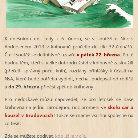
K dnešnímu dni, tedy k 6. únoru, se v soutěži o Noc s
Andersenem 2013 v knihovně pročetlo do cíle 32 čtenářů.
Čtecí soutěž se definitivně uzavře
v pátek 22. března
. Po té
budou těm, kteří si velké dobrodružství v knihovně zasloužili
(přečetli správný počet knih), rozdány přihlášky k účasti na
NsA, které bude potřeba vyplnit, nechat podepsat od rodičů
a
do 29. března
přinést zpět do knihovny.
Pro nedočkavé můžu napovědět, že pro letošek se naše
knihovna na jednu čarodějnou noc promění ve
školu čar a
kouzel v Bradavicích
! Takže se máme všichni společně na
co těšit.
Zde se můžete podívat,
kdo už je v cíli
.