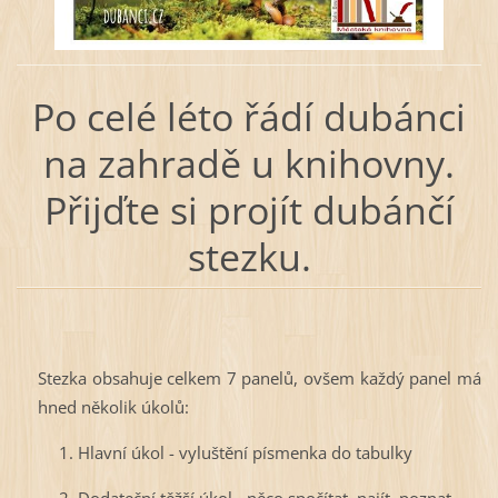
Po celé léto řádí dubánci
na zahradě u knihovny.
Přijďte si projít dubánčí
stezku.
Stezka obsahuje celkem 7 panelů, ovšem každý panel má
hned několik úkolů:
1. Hlavní úkol - vyluštění písmenka do tabulky
2. Dodateční těžší úkol - něco spočítat, najít, poznat