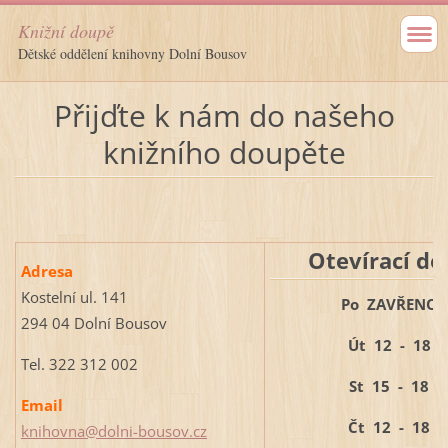
Knižní doupě
Dětské oddělení knihovny Dolní Bousov
Přijďte k nám do našeho
knižního doupěte
Otevírací do
Adresa
Kostelní ul. 141
Po ZAVŘENO
294 04 Dolní Bousov
Út 12 - 18
Tel. 322 312 002
St 15 - 18
Email
Čt 12 - 18
knihovna@dolni-bousov.cz