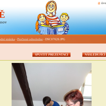
úvo
Ě
usov
dní stránka
-
Pročtené odpoledne
-
DSC07626.JPG
SPUSTIT PREZENTACI
NÁSLEDUJÍCÍ