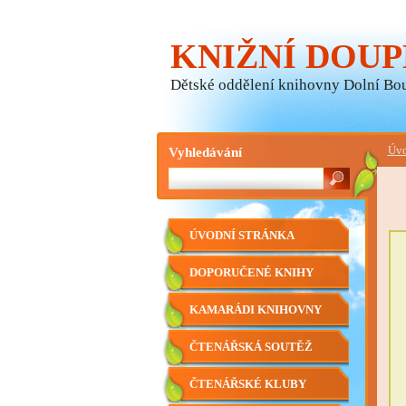
KNIŽNÍ DOUP
Dětské oddělení knihovny Dolní Bo
Vyhledávání
Úvo
ÚVODNÍ STRÁNKA
DOPORUČENÉ KNIHY
KAMARÁDI KNIHOVNY
ČTENÁŘSKÁ SOUTĚŽ
ČTENÁŘSKÉ KLUBY