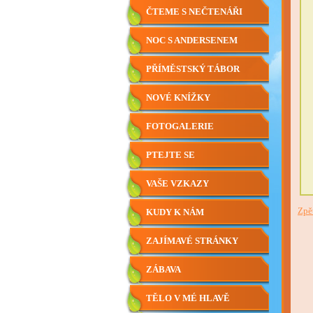
ČTEME S NEČTENÁŘI
NOC S ANDERSENEM
PŘÍMĚSTSKÝ TÁBOR
NOVÉ KNÍŽKY
FOTOGALERIE
PTEJTE SE
VAŠE VZKAZY
Zpě
KUDY K NÁM
ZAJÍMAVÉ STRÁNKY
ZÁBAVA
TĚLO V MÉ HLAVĚ