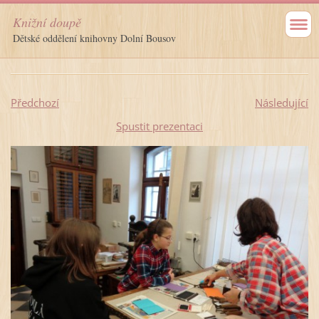
Knižní doupě
Dětské oddělení knihovny Dolní Bousov
Předchozí
Následující
Spustit prezentaci