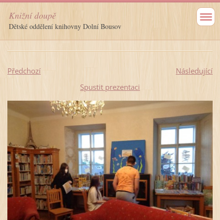
Knižní doupě
Dětské oddělení knihovny Dolní Bousov
Předchozí
Následující
Spustit prezentaci