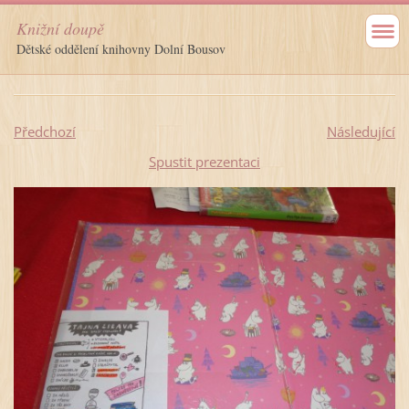
Knižní doupě
Dětské oddělení knihovny Dolní Bousov
Předchozí
Následující
Spustit prezentaci