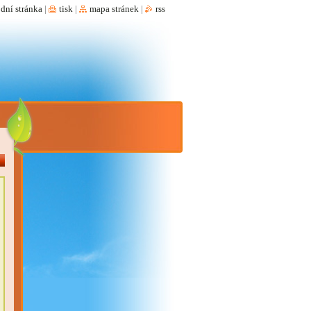
dní stránka
|
tisk
|
mapa stránek
|
rss