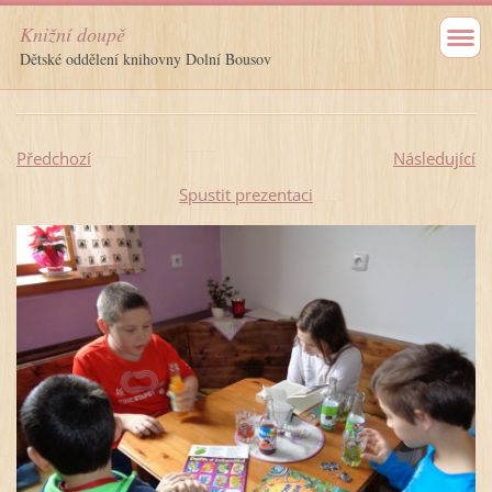
Knižní doupě
Dětské oddělení knihovny Dolní Bousov
Předchozí
Následující
Spustit prezentaci