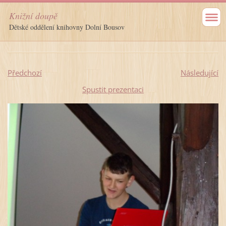
Knižní doupě
Dětské oddělení knihovny Dolní Bousov
Předchozí
Následující
Spustit prezentaci