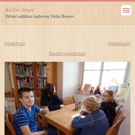
Knižní doupě
Dětské oddělení knihovny Dolní Bousov
Předchozí
Následující
Spustit prezentaci