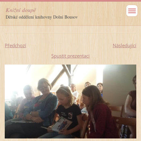
Knižní doupě
Dětské oddělení knihovny Dolní Bousov
Předchozí
Následující
Spustit prezentaci