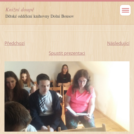
Knižní doupě
Dětské oddělení knihovny Dolní Bousov
Předchozí
Následující
Spustit prezentaci